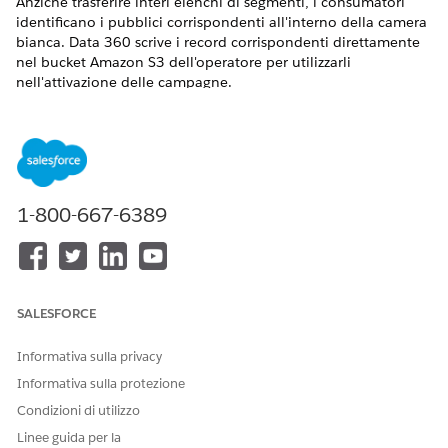
Anziché trasferire interi elenchi di segmenti, i consumatori
identificano i pubblici corrispondenti all'interno della camera
bianca.
Data 360
scrive i record corrispondenti direttamente
nel bucket Amazon S3 dell'operatore per utilizzarli
nell'attivazione delle campagne.
Il modello di collaborazione per l'attivazione contiene i
seguenti parametri.
PARAMETRO
VALORE
Dati di
Entrambi
1-800-667-6389
contributo
della parte
Attributi
ID segmento, ID membro, Indirizzo email
obbligatori
con hashing
SALESFORCE
Attributi
Nome segmento, Categoria, Categoria
facoltativi
controllante
Informativa sulla privacy
(fornitore)
Informativa sulla protezione
Attributi
Nome segmento, Consenso
Condizioni di utilizzo
facoltativi
coinvolgimento, Consenso abbonamento
Linee guida per la
(consumatore)