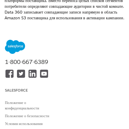
платформы поставщика. Вместо переноса целых списков сегментов
потребители определяют совпадающие аудитории в чистой комнате.
Data 360
записывает совпадающие записи напрямую в область
Amazon S3 поставщика для использования в активации кампании.
Шаблон сотрудничества активации содержит следующие
параметры.
ПАРАМЕТР
ЗНАЧЕНИЕ
Данные,
Оба
предоставляющи
1-800-667-6389
е стороны
Обязательные
Код сегмента, код участника, хэшированный
атрибуты
электронный адрес
Дополнительные
Имя сегмента, категория, родительская
SALESFORCE
атрибуты
категория
(поставщик)
Положение о
конфиденциальности
Дополнительные
Имя сегмента, согласие на занятость, согласие
атрибуты
на подписку
Положение о безопасности
(потребитель)
Условия использования