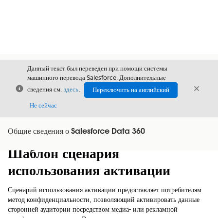
Данный текст был переведен при помощи системы
машинного перевода Salesforce. Дополнительные
Закрыть
Закры
сведения см.
здесь
.
Переключить на английский
Закрыт
Не сейчас
Общие сведения о Salesforce Data 360
Содержание
Показать содержание
Шаблон сценария
использования активации
Сценарий использования активации предоставляет потребителям
метод конфиденциальности, позволяющий активировать данные
сторонней аудитории посредством медиа- или рекламной