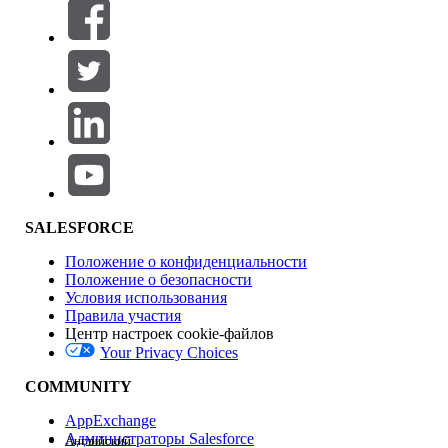
Фильтры (0)
ВЫБРАТЬ ФИЛЬТРЫ
Добавить
Область продуктов
Влияние на функции
SALESFORCE
Положение о конфиденциальности
Положение о безопасности
Условия использования
Правила участия
Центр настроек cookie-файлов
Your Privacy Choices
Версия
COMMUNITY
AppExchange
Администраторы Salesforce
Английский