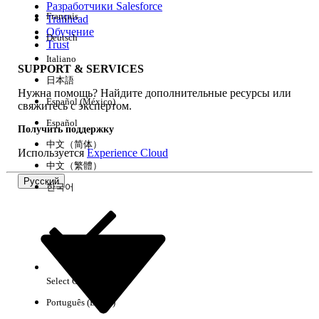
Разработчики Salesforce
Français
Trailhead
Возможности
Обучение
Deutsch
Trust
Italiano
SUPPORT & SERVICES
日本語
Нужна помощь? Найдите дополнительные ресурсы или
Очистить все
Готово
Español (México)
свяжитесь с экспертом.
Español
Получить поддержку
中文（简体）
Используется
Experience Cloud
中文（繁體）
Русский
한국어
Select Org
Русский
Português (Brasil)
Результаты отсутствуют