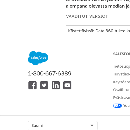
alempana olevassa median jär
VAADITUT VERSIOT
Käytettävissä: Data 360 tukee
k
TARVITTAVAT KÄYTTÖOIKEUDE
SALESFO
Puhtaan tilan aktivoinnin määr
Tietosuoj
1-800-667-6389
Turvatied
Käyttöeh
Osallistu
Tarjoaja voi käyttää puhtaid
alustana
Data 360
-palvelua, 
Evästease
käyttävät AWS:ää puhtaan huo
You
Tarvitset
HUOMAUTUS
Select Org
Suomi