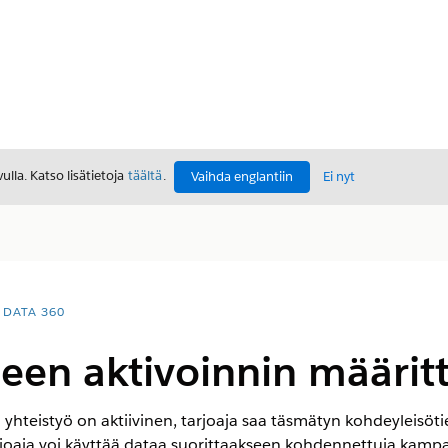
lla. Katso lisätietoja
täältä
.
Vaihda englantiin
Ei nyt
DATA 360
een aktivoinnin määri
 yhteistyö on aktiivinen, tarjoaja saa täsmätyn kohdeyleisö
rjoaja voi käyttää dataa suorittaakseen kohdennettuja kamp