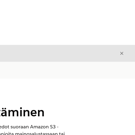
Sulje
Sulje
ttäminen
tiedot suoraan Amazon S3 -
anjoita mainosalustassaan tai