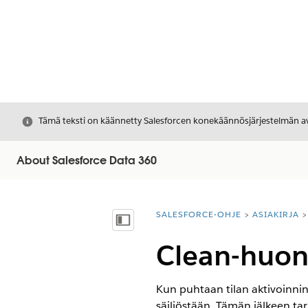
Sulje
Tämä teksti on käännetty Salesforcen konekäännösjärjestelmän avu
About Salesforce Data 360
SALESFORCE-OHJE
ASIAKIRJA
Olet tässä:
Näytä sisällysluettelo
Clean-huon
Kun puhtaan tilan aktivoinnin
säiliöstään. Tämän jälkeen ta