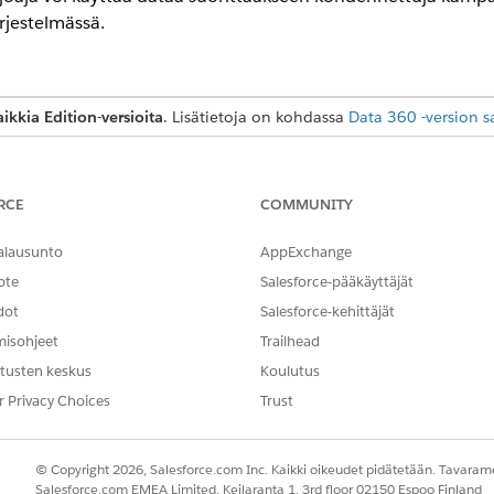
jestelmässä.
aikkia Edition-versioita
. Lisätietoja on kohdassa
Data 360 -version s
T
RCE
COMMUNITY
ittäminen:
Jokin seuraavista käyttöoi
Data Cloud -arkkitehti
alausunto
AppExchange
Data Cloud -aktivointien 
ote
Salesforce-pääkäyttäjät
Data Cloud -aktivoinnin a
dot
Salesforce-kehittäjät
misohjeet
Trailhead
en huoneiden alustana
Data 360
- tai AWS-palvelua. Tarjoajat
voivat valita Salesforcen tarjoaman yhteistyömallin tai mukau
tusten keskus
Koulutus
neen alustana, täytyy käyttää mukautettua yhteistyömallia
r Privacy Choices
Trust
 Data 360 Developer -organisaation luodaksesi tai ottaaksesi käytt
© Copyright 2026, Salesforce.com Inc. Kaikki oikeudet pidätetään. Tavarame
Salesforce.com EMEA Limited, Keilaranta 1, 3rd floor 02150 Espoo Finland