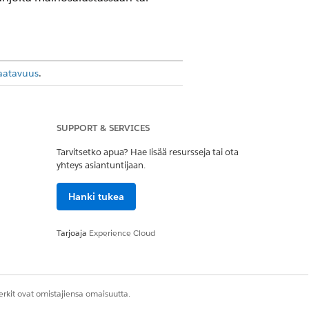
aatavuus
.
SUPPORT & SERVICES
keusjoukoista:
Tarvitsetko apua? Hae lisää resursseja tai ota
yhteys asiantuntijaan.
hallinta
siantuntija
Hanki tukea
, jotka käyttävät puhtaan tilan
tetun mallin. Tarjoajien, jotka
Tarjoaja
Experience Cloud
.
öön Clean Room -paketin.
rkit ovat omistajiensa omaisuutta.