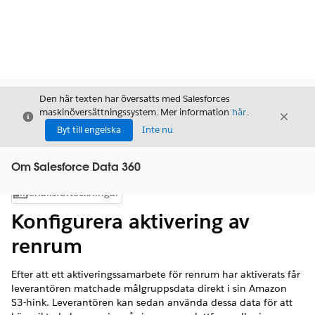
Den här texten har översatts med Salesforces
maskinöversättningssystem. Mer information
här
.
Stäng
Stäng
Stäng
Byt till engelska
Inte nu
Om Salesforce Data 360
Innehållsförteckningar
Visa innehållsförteckning
Konfigurera aktivering av
renrum
Efter att ett aktiveringssamarbete för renrum har aktiverats får
leverantören matchade målgruppsdata direkt i sin Amazon
S3-hink. Leverantören kan sedan använda dessa data för att