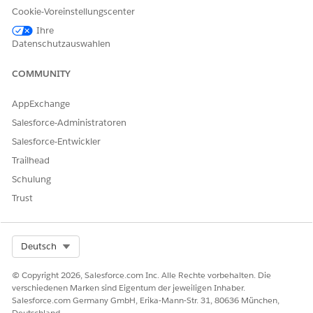
Aktivierungsvorlage:
Berechtigungssätze:
Cookie-Voreinstellungscenter
Data Cloud-Architekt
Ihre
Data Cloud Activation
Datenschutzauswahlen
Manager
Data Cloud-
COMMUNITY
Aktivierungsspezialist
AppExchange
Wechseln Sie in
Data 360
zu
Aktivierungen
und klicken Sie
Salesforce-Administratoren
auf
Neu
.
Wählen Sie
Vorlage
aus und klicken Sie auf
Weiter
.
Salesforce-Entwickler
Wählen Sie einen Datenbereich aus.
Trailhead
Wählen Sie ein Datenmodellobjekt (DMO) aus,
Schulung
beispielsweise "Einzelperson" oder "Zusammengeführte
Trust
Einzelperson".
Sie können die Vorlage nur auf Aktivierungen oder Flows
anwenden, die dasselbe DMO verwenden.
Wählen Sie die Aktivierungsplattform aus.
Select Org
Deutsch
Wählen Sie den Plattformtyp aus, der Ihren
Aktivierungszielen entspricht, beispielsweise Marketing
© Copyright 2026, Salesforce.com Inc. Alle Rechte vorbehalten. Die
Cloud, Data Cloud, S3, Ecosystem oder strategische
verschiedenen Marken sind Eigentum der jeweiligen Inhaber.
Salesforce.com Germany GmbH, Erika-Mann-Str. 31, 80636 München,
Partnerziele.
Deutschland