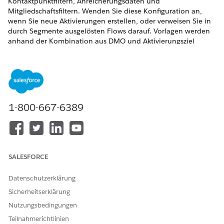
Kontaktpunktfiltern, Anreicherungsdaten und
Mitgliedschaftsfiltern. Wenden Sie diese Konfiguration an,
wenn Sie neue Aktivierungen erstellen, oder verweisen Sie in
durch Segmente ausgelösten Flows darauf. Vorlagen werden
anhand der Kombination aus DMO und Aktivierungsziel
erstellt. Dadurch können Sie dieselbe Vorlage für alle
Aktivierungsziele für ein bestimmtes Ziel wiederverwenden.
ERFORDERLICHE EDITIONEN
Verfügbarkeit:
Alle Editionen,
die von Data 360 unterstützt
1-800-667-6389
werden. Siehe
Data 360-Editionsverfügbarkeit
.
Stellen Sie vor dem Erstellen einer Vorlage Folgendes sicher:
In der Data 360-Organisation ist mindestens ein
Datenbereich konfiguriert.
SALESFORCE
Die für Ihre Aktivierung relevanten Datenmodellobjekte
(DMOs) werden zugeordnet.
Datenschutzerklärung
Sicherheitserklärung
ERFORDERLICHE BENUTZERBERECHTIGUNGEN
Nutzungsbedingungen
Erstellen einer
Einer der folgenden
Teilnahmerichtlinien