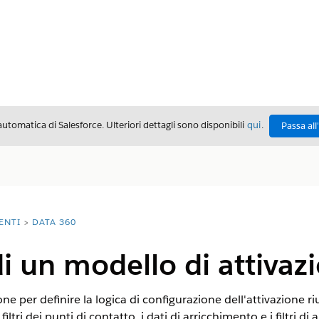
automatica di Salesforce. Ulteriori dettagli sono disponibili
qui
.
Passa all
ENTI
DATA 360
i un modello di attivaz
e per definire la logica di configurazione dell'attivazione riuti
 i filtri dei punti di contatto, i dati di arricchimento e i filtri