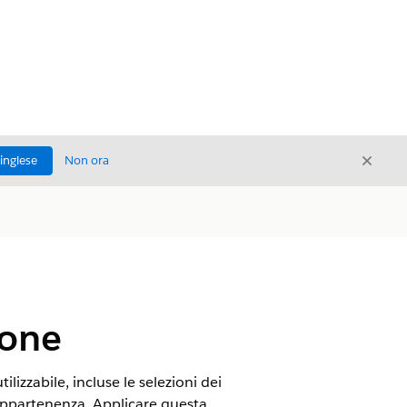
Chiud
'inglese
Non ora
Chiudi
ione
lizzabile, incluse le selezioni dei
 di appartenenza. Applicare questa