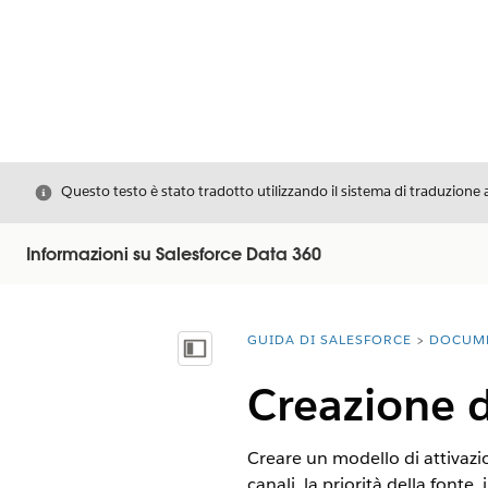
Chiudi
Questo testo è stato tradotto utilizzando il sistema di traduzione 
Informazioni su Salesforce Data 360
GUIDA DI SALESFORCE
DOCUM
Ti trovi qui:
Mostra sommario
Creazione d
Creare un modello di attivazion
canali, la priorità della fonte,