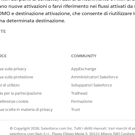
o nuove attivazioni o farvi riferimento nei flussi attivati d
MO e destinazione attivazione, che consente di riutilizzare l
una determinata destinazione.
STE
 le versioni
supportate da Data 360. Vedere
Data 360 Edition availab
RCE
COMMUNITY
sicurarsi di:
a sulla privacy
AppExchange
 almeno uno spazio dati configurato.
odello di dati (DMO) relativi all'attivazione.
va sulla protezione
Amministratori Salesforce
 di utilizzo
Sviluppatori Salesforce
SSARIE
da per la partecipazione
Trailhead
zione:
Uno qualsiasi di questi ins
eferenze cookie
Formazione
Architetto Data Cloud
ue scelte in materia di privacy
Trust
Gestore attivazione Data
Specialista attivazione D
© Copyright 2026, Salesforce.com Inc. Tutti i diritti riservati. Vari marchi di pro
salesforce.com Italy S.r.l., Piazza Filippo Meda 5, 20121 Milano (MI) Capit