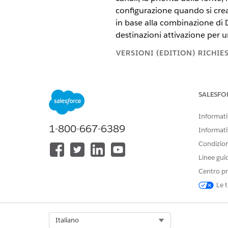
configurazione quando si crean
in base alla combinazione di D
destinazioni attivazione per 
VERSIONI (EDITION) RICHIE
Disponibile nelle versioni:
Tutte
SALESFO
Prima di creare un modello, as
Informativ
L'organizzazione Data 360 ha
1-800-667-6389
Vengono mappati gli oggetti m
Informati
Condizioni
AUTORIZZAZIONI UTENTE NECE
Linee gui
Per creare un modello di attiva
Centro pr
Le t
Select Org
Italiano