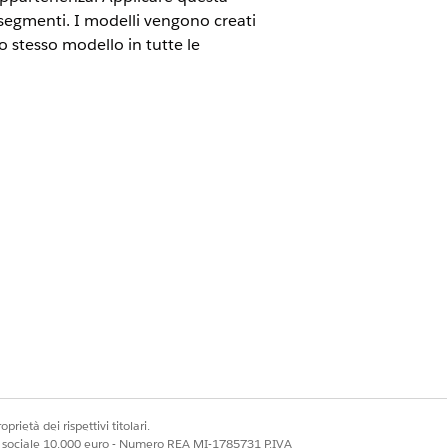
a segmenti. I modelli vengono creati
o stesso modello in tutte le
ility
.
iemi di autorizzazioni:
 Cloud
ata Cloud
prietà dei rispettivi titolari.
ale sociale 10.000 euro - Numero REA MI-1785731 P.IVA