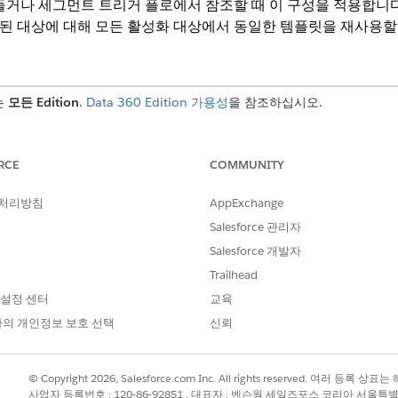
들거나 세그먼트 트리거 플로에서 참조할 때 이 구성을 적용합니다.
된 대상에 대해 모든 활성화 대상에서 동일한 템플릿을 재사용할 
는
모든 Edition
.
Data 360 Edition 가용성
을 참조하십시오.
확인하십시오.
RCE
COMMUNITY
의 데이터 공간이 구성되어 있습니다.
체(DMO)가 매핑됩니다.
 처리방침
AppExchange
Salesforce 관리자
Salesforce 개발자
다음 권한 집합 중 한 가지:
Trailhead
Data Cloud 아키텍처
 설정 센터
교육
Data Cloud 활성화 관리자
Data Cloud 활성화 전문가
의 개인정보 보호 선택
신뢰
동하고
새로 만들기
를 클릭합니다.
© Copyright 2026, Salesforce.com Inc. All rights reserved. 여러 등
합니다.
사업자 등록번호 : 120-86-92851 , 대표자 : 벤슨웡 세일즈포스 코리아 서울특