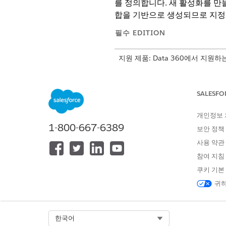
를 정의합니다. 새 활성화를 만
합을 기반으로 생성되므로 지정
필수 EDITION
지원 제품: Data 360에서 지원하
템플릿을 만들기 전에 다음을 
SALESFO
Data 360 조직에 하나 이상
활성화와 관련된 데이터 모델 개
개인정보
1-800-667-6389
필요한 사용자 권한
보안 정책
사용 약관
활성화 템플릿 만들기:
참여 지침
쿠키 기본
귀하
Data 360
에서
활성화
으로 이
Select Org
한국어
템플릿
을 선택하고
계속
을 클릭