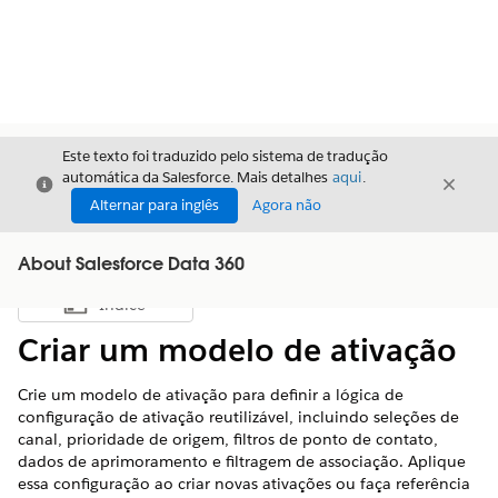
Este texto foi traduzido pelo sistema de tradução
automática da Salesforce. Mais detalhes
aqui
.
Fechar
Fecha
Fechar
Alternar para inglês
Agora não
About Salesforce Data 360
Índice
Mostrar índice
Criar um modelo de ativação
Crie um modelo de ativação para definir a lógica de
configuração de ativação reutilizável, incluindo seleções de
canal, prioridade de origem, filtros de ponto de contato,
dados de aprimoramento e filtragem de associação. Aplique
essa configuração ao criar novas ativações ou faça referência