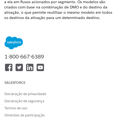
a ela em fluxos acionados por segmento. Os modelos são
criados com base na combinação de DMO e do destino da
ativação, o que permite reutilizar o mesmo modelo em todos
os destinos da ativação para um determinado destino.
EDIÇÕES OBRIGATÓRIAS
Disponível em:
Todas as edições
suportadas pelo Data 360.
Consulte
Disponibilidade da edição do Data
360.
Antes de criar um modelo, certifique-se de que:
1-800-667-6389
A organização do Data 360 tem pelo menos um espaço
de dados configurado.
Os objetos de modelo de dados (DMOs) relevantes para
sua ativação são mapeados.
SALESFORCE
PERMISSÕES DE USUÁRIO NECESSÁRIAS
Declaração de privacidade
Para criar um modelo de
Qualquer um destes
Declaração de segurança
ativação:
conjuntos de permissões:
Termos de uso
Arquiteto do Data Cloud
Diretrizes de participação
Gerenciador de ativação