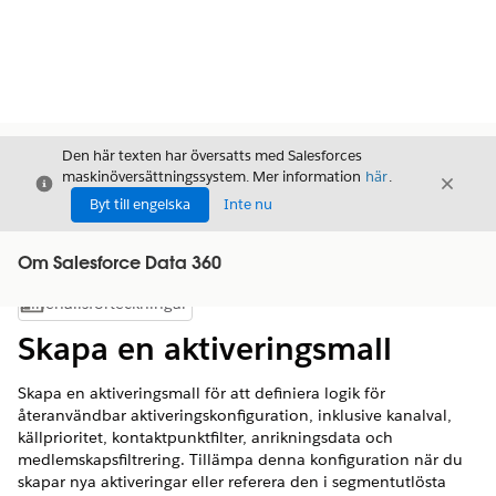
Den här texten har översatts med Salesforces
maskinöversättningssystem. Mer information
här
.
Stäng
Stäng
Stäng
Byt till engelska
Inte nu
Om Salesforce Data 360
Innehållsförteckningar
Visa innehållsförteckning
Skapa en aktiveringsmall
Skapa en aktiveringsmall för att definiera logik för
återanvändbar aktiveringskonfiguration, inklusive kanalval,
källprioritet, kontaktpunktfilter, anrikningsdata och
medlemskapsfiltrering. Tillämpa denna konfiguration när du
skapar nya aktiveringar eller referera den i segmentutlösta