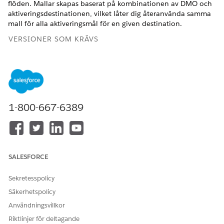
flöden. Mallar skapas baserat på kombinationen av DMO och
aktiveringsdestinationen, vilket låter dig återanvända samma
mall för alla aktiveringsmål för en given destination.
VERSIONER SOM KRÄVS
Tillgängliga i:
Alla versioner
stöds av Data 360. Se
Tillgänglighet för Data 360-version
.
Innan du skapar en mall, se till att:
1-800-667-6389
Data 360-organisationen har minst ett datautrymme
konfigurerat.
De datamodellobjekt (DMO) som är relevanta för din
aktivering mappas.
SALESFORCE
ANVÄNDARBEHÖRIGHETER SOM KRÄVS
Skapa en aktiveringsmall:
Någon av dessa
Sekretesspolicy
behörighetsuppsättningar:
Säkerhetspolicy
Data Cloud-arkitekt
Användningsvillkor
Aktiveringsansvarig för
Riktlinjer för deltagande
Data Cloud