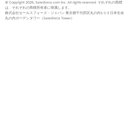
コンパニオン組織で引き続き使用できます。ただし、新規また
© Copyright 2026, Salesforce.com Inc. All rights reserved. それぞれの商標
は変更されたメタデータは、同期が再開されるまで使用できま
は、それぞれの商標所有者に帰属します。
せん。
株式会社セールスフォース・ジャパン 東京都千代田区丸の内1-1-3 日本生命
丸の内ガーデンタワー（Salesforce Tower）
バージョンの不一致のチェック
Data Cloud One 組織クラスターの各組織で使用しているリリー
スバージョンを確認してから、新しいコンパニオン接続を確立す
るか、メタデータの同期に遅延があることを確認することをお勧
めします。Salesforce の更新のタイミングを変更することはでき
ませんが、各組織の現在のバージョンを把握することで、事前に
計画を立てることができます。
バージョンを確認するには、各 Salesforce 組織にログインしま
す。ドメイン URL に
を追加します。たと
/releaseVersion.jsp
えば、
https://yourdomain.lightning.force.com/release
です。ページに
Version.jsp
ReleaseName=[Your Precise Ve
が表示されます。たとえば、
rsion]
ReleaseName=[111.22.33]
です。
ホーム組織とコンパニオン組織の両方のバージョンを比較しま
す。組織のマイナーバージョン番号は、2 番目の数値セットで示
されます。たとえば、バージョン番号が の場合
、
111.22.33
22
はマイナーバージョンを示します。メタデータ同期エラーは通