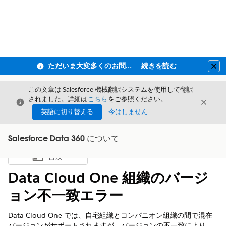
ただいま大変多くのお問い合わせをいただいており、ご連絡までにお時間を頂戴しております
続きを読む
Clo
この文章は Salesforce 機械翻訳システムを使用して翻訳
されました。詳細は
こちら
をご参照ください。
閉じる
閉じ
閉じる
英語に切り替える
今はしません
Salesforce Data 360 について
目次
目次を表示
Data Cloud One 組織のバージ
ョン不一致エラー
Data Cloud One では、自宅組織とコンパニオン組織の間で混在
バージョンがサポートされますが、バージョンの不一致により、