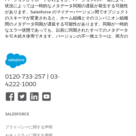
状況によっては一時的なメタデータ同期の遅延が発生する可能性
があります。Salesforce のマイナーバージョン間でオブジェクト
のスキーマが変更されると、ホーム組織とそのコンパニオン組織
間のメタデータ同期が遅延する可能性があります。同期が一時的
なエラー状態であっても、以前に同期されたすべてのメタデータ
を引き続き使用できます。バージョンの不一致エラーは、両方の
組織が同じバージョンにアップグレードされるとすぐに解決され
ます。
0120-733-257 | 03-
バージョンの不一致が原因で同期が遅延したりエラー状態
4222-1000
重要
になったりしても、以前に同期されたすべてのメタデータを引
き続き使用できます。組織のバージョンを確認して不一致を確
認し、同期エラーが自動的に解決するまで 24 ～ 72 時間待ち
ます。
SALESFORCE
Data Cloud One ホーム組織とコンパニオン組織間でバージョン
プライバシーに関する声明
の不一致が発生することがあります。マイナーアップグレード
セキュリティに関する声明