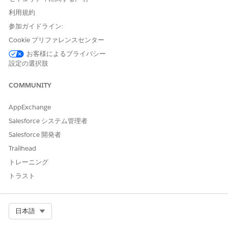
は、2 週間に 1 回程度頻繁に発生します。通常、メジャーリリー
ス中の更新には下位互換性がありますが、マイナーバージョンに
利用規約
よってはスキーマが変更されます。新しいバージョンの
参加ガイドライン:
Salesforce は、24 ～ 72 時間にわたってさまざまなデータセンタ
Cookie プリファレンスセンター
ーに異なるタイミングでロールアウトされます。ホーム組織とコ
ンパニオン組織が異なるデータセンターでプロビジョニングされ
お客様によるプライバシー
ている場合 (特に異なるリージョンにある場合)、ロールアウト期
設定の選択肢
間中にバージョンが一致しない可能性があります。
COMMUNITY
バージョンの不一致の影響
AppExchange
新しいコンパニオン接続を確立できますが、ホーム組織とコン
Salesforce システム管理者
パニオン組織のバージョンが一致するまで、最初のメタデータ
同期の状況が待機中またはエラーになる可能性があります。
Salesforce 開発者
バージョンの不一致によってオブジェクトのスキーマが 2 つ
Trailhead
の組織で異なっていて、その特定のオブジェクトが使用されて
トレーニング
いる場合、同期は一時停止します。たとえば、Salesforce リ
リースでデータモデルオブジェクト (DMO) の新しいプロパテ
トラスト
ィが導入され、その DMO を使用している場合、ホーム組織と
コンパニオン組織が同じバージョンになるまで新しいメタデー
タは同期されません。
Select Org
日本語
以前に同期されたすべての Data 360 メタデータは、不一致の