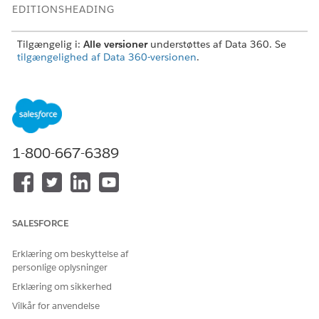
EDITIONSHEADING
Tilgængelig i:
Alle versioner
understøttes af Data 360. Se
tilgængelighed af Data 360-versionen
.
BRUGERTILLADELSESSÆT PÅKRÆVET
Hvis du vil fjerne ældre
Tilladelsessæt:
metadata fra en Data 360-
Data Cloud-arkitekt
sandbox:
1-800-667-6389
I din sandbox-organisation skal du vælge
Data Cloud-
opsætning
.
På siden Rens op og nulstil skal du klikke på
Godkend og
fuldfør opsætning
.
SALESFORCE
Gennemse listen over metadatakomponenter, der er
planlagt til sletning. Hvis du ønsker en detaljeret liste, skal
Erklæring om beskyttelse af
du klikke på
Gennemse sletningsdetaljer
.
personlige oplysninger
Klik på
Jeg godkender sletning af data
for at fuldføre
Erklæring om sikkerhed
sletningsprocessen.
Vilkår for anvendelse