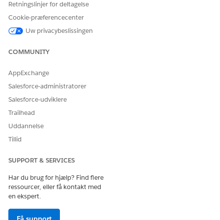
Retningslinjer for deltagelse
Cookie-præferencecenter
LØSTE DENNE ARTIKEL DIT PROBLEM?
Uw privacybeslissingen
Giv os besked, så vi kan forbedre os!
COMMUNITY
Ja
Nej
AppExchange
Salesforce-administratorer
Salesforce-udviklere
Trailhead
Uddannelse
Tillid
SUPPORT & SERVICES
Har du brug for hjælp? Find flere
ressourcer, eller få kontakt med
en ekspert.
Få support