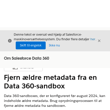
Denne tekst er oversat ved hjælp af Salesforce-
maskinoversættelsessystem. Du finder flere detaljer
her
.
Luk
Luk
Luk
Skift til engelsk
Ikke nu
Om Salesforce Data 360
Indhold
Vis indholdsfortegnelse
Fjern ældre metadata fra en
Data 360-sandbox
Data 360-sandboxes, der er konfigureret før august 2024, kan
indeholde ældre metadata. Brug oprydningsprocessen til at
fjerne ældre metadata fra sandboxen.