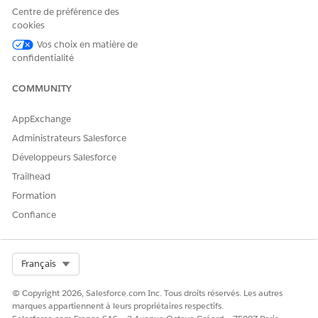
Pour terminer le processus de suppression, cliquez sur
Centre de préférence des
J'approuve la suppression
des données.
cookies
Vos choix en matière de
confidentialité
CET ARTICLE A-T-IL RÉSOLU VOTRE PROBLÈME ?
COMMUNITY
Dites-nous ce que nous pouvons améliorer !
AppExchange
Oui
Non
Administrateurs Salesforce
Développeurs Salesforce
Trailhead
Formation
Confiance
Select Org
Français
© Copyright 2026, Salesforce.com Inc. Tous droits réservés. Les autres
marques appartiennent à leurs propriétaires respectifs.