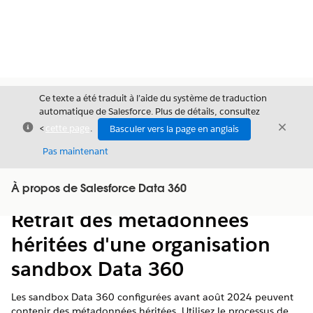
Ce texte a été traduit à l’aide du système de traduction
automatique de Salesforce. Plus de détails, consultez
Fermer
Ferme
<
cette page
.
Basculer vers la page en anglais
Fermer
Pas maintenant
Table des
À propos de Salesforce Data 360
Afficher la table des matières
matières
Retrait des métadonnées
héritées d'une organisation
sandbox Data 360
Les sandbox Data 360 configurées avant août 2024 peuvent
contenir des métadonnées héritées. Utilisez le processus de