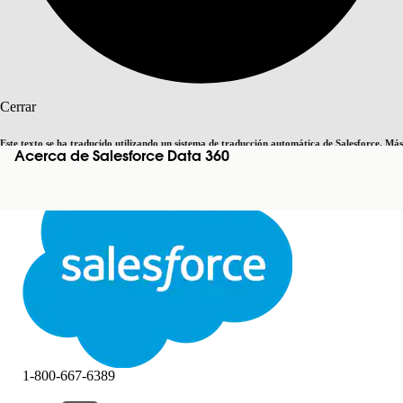
Buscar
Cerrar
Este texto se ha traducido utilizando un sistema de traducción automática de Salesforce. Más
Acerca de Salesforce Data 360
Cambiar a inglés
Ahora no
información
aquí
.
Cerrar
Cerrar
1-800-667-6389