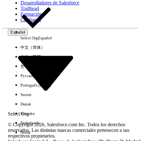
Desarrolladores de Salesforce
Trailhead
Experiencia
Formación
Confianza
Español
Select Org
Español
Borrar todo
Listo
中文（简体）
中文（繁體）
한국어
Русский
Português (Brasil)
Suomi
Dansk
Select Org
Svenska
Nederlands
© Copyright 2026, Salesforce.com Inc. Todos los derechos
reservados. Las distintas marcas comerciales pertenecen a sus
Norsk
respectivos propietarios.
No hay resultados