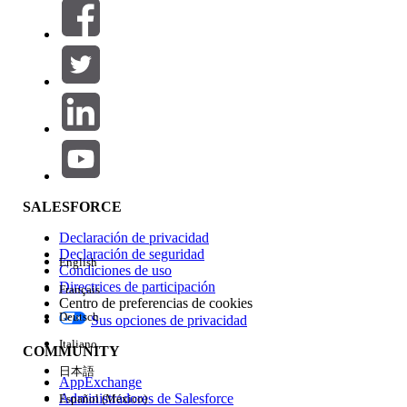
Filtros (0)
SELECCIONAR FILTROS
Agregar
Área de productos
Repercusión de función
SALESFORCE
Declaración de privacidad
Declaración de seguridad
English
Condiciones de uso
Directrices de participación
Français
Centro de preferencias de cookies
Deutsch
Sus opciones de privacidad
Edición
Italiano
COMMUNITY
日本語
AppExchange
Administradores de Salesforce
Español (México)