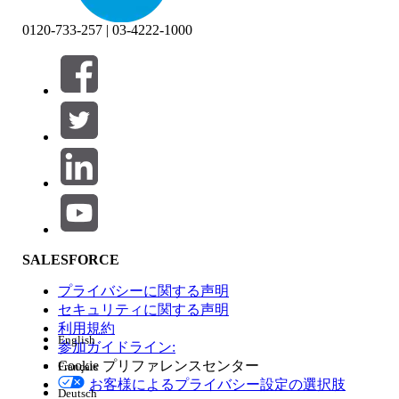
0120-733-257 | 03-4222-1000
絞り込み条件 (0)
絞り込み条件を選択
追加
製品エリア
SALESFORCE
機能の影響
プライバシーに関する声明
セキュリティに関する声明
利用規約
English
参加ガイドライン:
Cookie プリファレンスセンター
Français
エディション
お客様によるプライバシー設定の選択肢
Deutsch