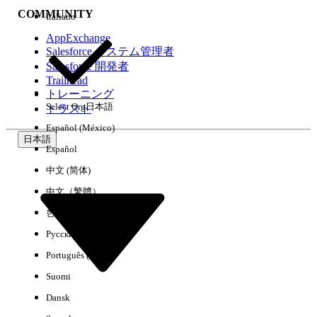
COMMUNITY
Italiano
AppExchange
Salesforce システム管理者
Salesforce 開発者
環境
Trailhead
トレーニング
Select Org
日本語
トラスト
Español (México)
日本語
Español
すべてクリア
完了
中文 (简体)
中文（繁體）
한국어
Русский
Português (Brasil)
Suomi
Dansk