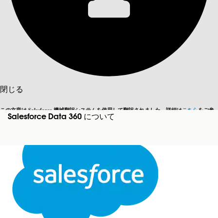
目次を表示
目次
検索
閉じる
この文章は Salesforce 機械翻訳システムを使用して翻訳されました。詳細は
こちら
をご参
Salesforce Data 360 について
英語に切り替える
今はしません
照ください。
閉じる
閉じる