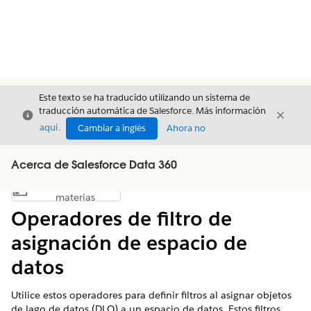
Este texto se ha traducido utilizando un sistema de
traducción automática de Salesforce. Más información
Cerrar
Cerrar
Cerrar
aquí
.
Cambiar a inglés
Ahora no
Acerca de Salesforce Data 360
Índice de
Mostrar índice de materias
materias
Operadores de filtro de
asignación de espacio de
datos
Utilice estos operadores para definir filtros al asignar objetos
de lago de datos (DLO) a un espacio de datos. Estos filtros