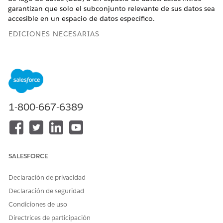
garantizan que solo el subconjunto relevante de sus datos sea
accesible en un espacio de datos específico.
EDICIONES NECESARIAS
Disponible en:
Todas las ediciones
compatibles con Data
360. Consulte
Disponibilidad de Data 360
.
Disponible con licencia complementaria:
Espacios de datos
1-800-667-6389
TIPOS DE DATOS
OPERADOR
DESCRIPCIÓN
ADMITIDOS
Es igual a
Coincide con
Texto, Número,
valores que son
Booleano
los mismos que el
SALESFORCE
valor
especificado.
Declaración de privacidad
No es igual a
Coincide con
Texto, Número,
Declaración de seguridad
valores que no
Booleano
Condiciones de uso
son los mismos
que el valor
Directrices de participación