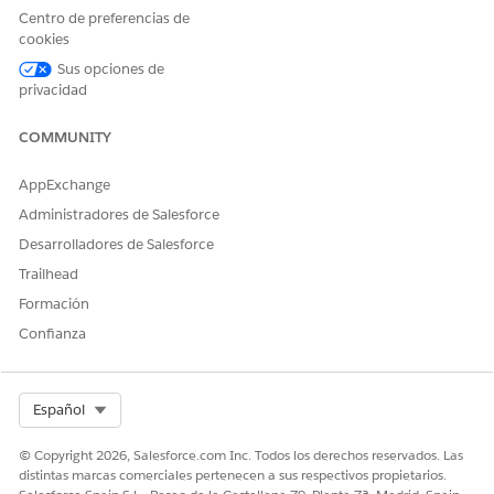
especificado.
Centro de preferencias de
Está en
Coincide si el
Texto, Número
cookies
valor se encuentra
Sus opciones de
en una lista
privacidad
proporcionada.
No está en
Coincide si el
Texto, Número
COMMUNITY
valor no se
encuentra en una
AppExchange
lista
Administradores de Salesforce
proporcionada.
Desarrolladores de Salesforce
Contiene
Coincide si el
Texto, Lista
Trailhead
cualquiera
campo contiene
cualquiera de los
Formación
valores
Confianza
especificados.
Es mayor que
Coincide con
Número, Fecha,
valores superiores
Fecha y hora
Select Org
Español
al valor
especificado.
© Copyright 2026, Salesforce.com Inc. Todos los derechos reservados. Las
Es menor que
Coincide con
Número, Fecha,
distintas marcas comerciales pertenecen a sus respectivos propietarios.
valores inferiores
Fecha y hora