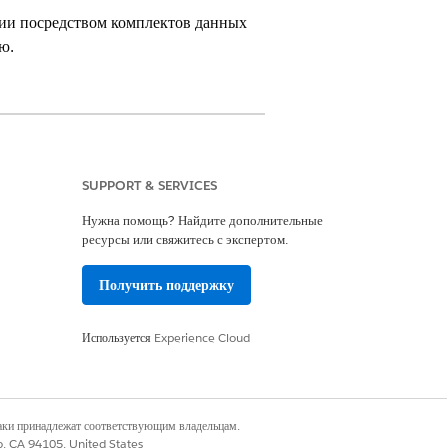
ции посредством комплектов данных
ю.
SUPPORT & SERVICES
Нужна помощь? Найдите дополнительные
ресурсы или свяжитесь с экспертом.
требованиям.
Получить поддержку
информацию см. в разделах ниже.
Используется
Experience Cloud
LO).
редотвратить утечки политик и
наки принадлежат соответствующим владельцам.
co, CA 94105, United States