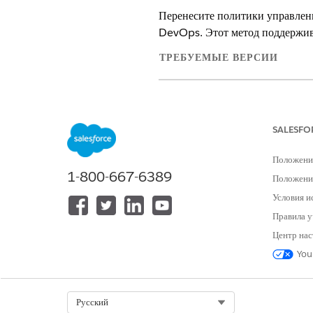
Перенесите политики управлен
DevOps. Этот метод поддержив
ТРЕБУЕМЫЕ ВЕРСИИ
Доступно в версиях:
Все версии,
п
ТРЕБУЕТСЯ ПОЛНОМОЧИЕ ПО
SALESFO
Для развертывания изменений Da
Положени
1-800-667-6389
Прежде чем начать объединение
Положение
Условия и
Создайте и протестируйте поли
Правила у
Создание политики доступа
Создание политики уровня 
Центр нас
Динамические политики ма
You
Целевая организация содержит 
Объедините все политики и свя
непреднамеренное раскрытие д
Select Org
Русский