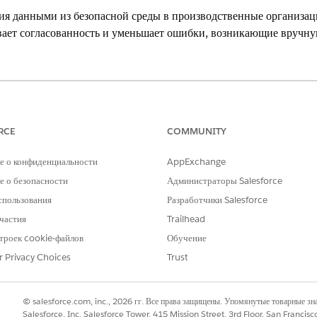
ия данными из безопасной среды в производственные организа
ает согласованность и уменьшает ошибки, возникающие вручну
оддерживаемые Data 360. См.
Доступность версии Data 360
.
ЛЬЗОВАТЕЛЯ
RCE
COMMUNITY
ta 360:
Архитектор Data Cloud
е о конфиденциальности
AppExchange
, проверьте соответствие развертывания этим предварительным 
 о безопасности
Администраторы Salesforce
спользования
Разработчики Salesforce
тики управления в безопасной организации sandbox. Дополнительную 
частия
Trailhead
 к объекту или полю в Data 360
записи в Data 360
троек cookie-файлов
Обучение
скировки данных в Data 360
r Privacy Choices
Trust
необходимые объекты модели данных (DMO) и объекты озера данных (D
занные с ними защищенные объекты в одном комплекте данных, чтобы п
© salesforce.com, inc., 2026 гг. Все права защищены. Упомянутые товарные з
анных.
Salesforce, Inc. Salesforce Tower, 415 Mission Street, 3rd Floor, San Francis