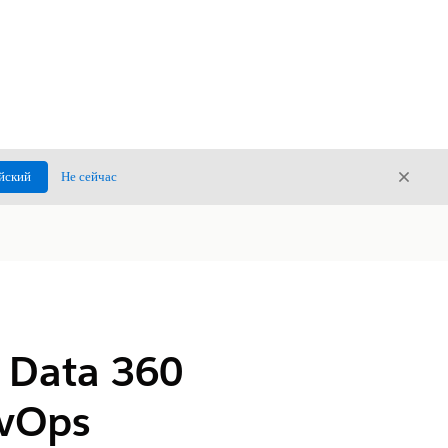
Закры
йский
Не сейчас
Закрыт
 Data 360
evOps