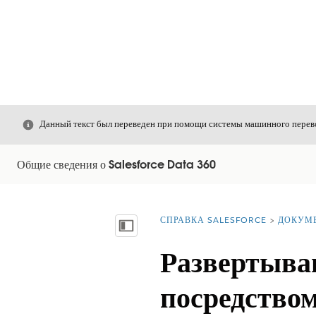
Закрыть
Данный текст был переведен при помощи системы машинного перево
Общие сведения о Salesforce Data 360
СПРАВКА SALESFORCE
ДОКУМ
Вы находитесь здесь:
Показать содержание
Развертыва
посредство