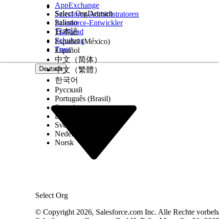
AppExchange
Suchin
Select Org
Deutsch
Salesforce-Administratoren
einer 
Italiano
Salesforce-Entwickler
jeweil
Trailhead
日本語
Schulung
Nutzu
Español (México)
Trust
Español
中文（简体）
In Dat
Deutsch
中文（繁體）
Daten 
한국어
in Gru
Русский
werden
Português (Brasil)
Aktivi
Suomi
Dansk
beispi
Svenska
einer 
Nederlands
geglie
Norsk
Nutzun
berech
Wenn S
Select Org
ein Da
Daten
© Copyright 2026, Salesforce.com Inc. Alle Rechte vorbeh