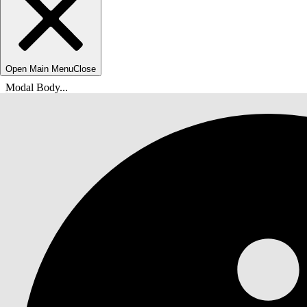
Open Main Menu
Close
Modal Body...
Sie befinden sich hier:
Salesforce-Hilfe
Dokumente
Data 360