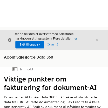
Denne teksten er oversatt med Salesforce
maskinoversettingssystem. Flere detaljer
her
.
Avslutt
Avslut
Avslutt
Bytt til engelsk
Ikke nå
About Salesforce Data 360
Innhold
Vis innholdsfortegnelse
Viktige punkter om
fakturering for dokument-AI
Dokumenter AI bruker
Data 360
til å trekke ut strukturerte
data fra ustrukturerte dokumenter, og Flex Credits til å kalle
opp generativ AI. Bruk av dokument-AI påvirker forbruket av