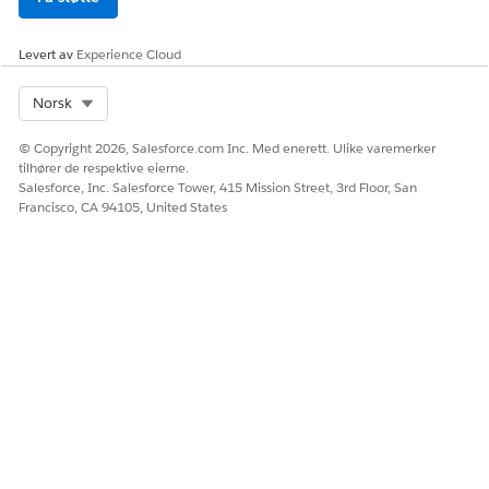
som er 1 MB hver,
beregnes bruken
Levert av
Experience Cloud
som 100 MB. Hvis
søkeindeksen
behandler fem
Select Org
Norsk
lyd-/videofiler
som i
© Copyright 2026, Salesforce.com Inc. Med enerett. Ulike varemerker
gjennomsnitt er
tilhører de respektive eierne.
100 MB hver,
Salesforce, Inc. Salesforce Tower, 415 Mission Street, 3rd Floor, San
Francisco, CA 94105, United States
beregnes bruken
som 500 MB.
I Data 360 kan
ustrukturerte data
deles og
vektoriseres med
en
innebyggingsmod
ell. Bruk beregnes
bare én gang på
tvers av begge
disse aktivitetene.
Hvis et 100 MB