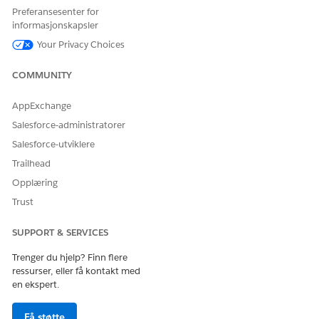
Preferansesenter for
Agentforce & Data 360 Flex Credits-satsekortet
. Kostnaden for
informasjonskapsler
hver kredit bestemmes av kontrakten.
Your Privacy Choices
DIGITA
BRUKST
BESKRIVELSE AV
NOTATER
L
YPE
BRUKSTYPE
COMMUNITY
WALLET
FORBR
UKSKO
AppExchange
RT
Salesforce-administratorer
Datatje
Ustrukt
Bruk beregnes
Salesforce-utviklere
nester
urerte
basert på
Trailhead
data
mengden
behand
Opplæring
ustrukturerte data
let
som behandles
Trust
uten å bruke
behandling og
SUPPORT & SERVICES
uttrekking av AI-
støttet innhold.
Trenger du hjelp? Finn flere
Hvis søkeindeksen
ressurser, eller få kontakt med
for eksempel
en ekspert.
behandler 100
PDF-dokumenter
Få støtte