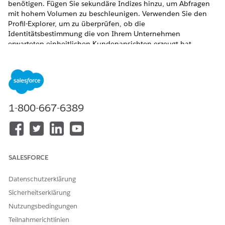
benötigen. Fügen Sie sekundäre Indizes hinzu, um Abfragen
mit hohem Volumen zu beschleunigen. Verwenden Sie den
Profil-Explorer, um zu überprüfen, ob die
Identitätsbestimmung die von Ihrem Unternehmen
erwarteten einheitlichen Kundenansichten erzeugt hat.
HINWEIS
1-800-667-6389
Ab dem 14. Oktober 2025 wurde Data Cloud in Data 360
umbenannt. Während dieser Umstellung werden in unserer
Anwendung und Dokumentation möglicherweise Verweise
auf Data Cloud angezeigt. Der Name ist neu, die
Funktionalität und der Inhalt bleiben jedoch unverändert.
SALESFORCE
Datenschutzerklärung
Warum erkunden und optimieren?
Sicherheitserklärung
Nachdem Sie Ihre Daten verbunden, umgewandelt und
Nutzungsbedingungen
vereinheitlicht haben, verwenden Sie diese Tools, um
sicherzustellen, dass sie genau, optimiert und zuverlässig sind.
Teilnahmerichtlinien