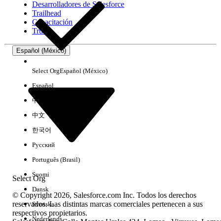
Desarrolladores de Salesforce
Trailhead
Experiencia
Capacitación
Trust
Español (México)
Borrar todo
Listo
Select Org
Español (México)
Español
中文（简体）
中文（繁體）
한국어
Русский
Português (Brasil)
Suomi
Select Org
Dansk
© Copyright 2026, Salesforce.com Inc. Todos los derechos
reservados. Las distintas marcas comerciales pertenecen a sus
Svenska
respectivos propietarios.
No hay resultados
Nederlands