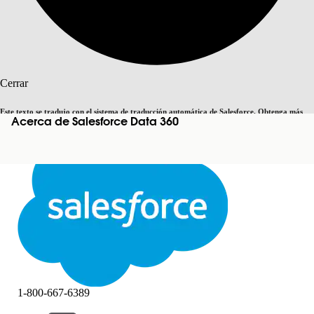
Buscar
Cerrar
Este texto se tradujo con el sistema de traducción automática de Salesforce. Obtenga más
Acerca de Salesforce Data 360
Cambiar a inglés
Ahora no
detalles
aquí
.
Cerrar
Cerrar
1-800-667-6389