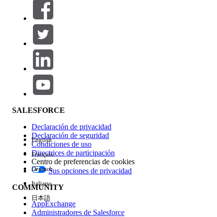
Filtros (0)
SELECCIONAR FILTROS
Agregar
Área de productos
Repercusión de función
SALESFORCE
Declaración de privacidad
Declaración de seguridad
English
Condiciones de uso
Directrices de participación
Français
Centro de preferencias de cookies
Deutsch
Sus opciones de privacidad
Edición
Italiano
COMMUNITY
日本語
AppExchange
Administradores de Salesforce