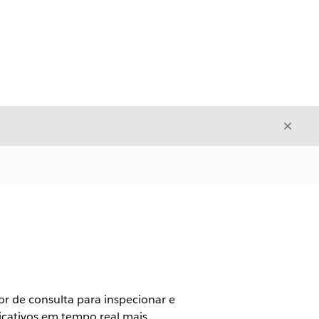
Fecha
Fechar
or de consulta para inspecionar e
licativos em tempo real mais