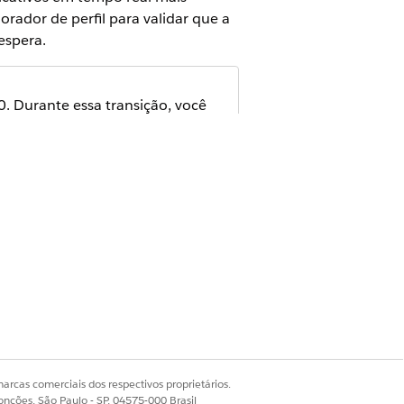
orador de perfil para validar que a
espera.
. Durante essa transição, você
bora o nome seja novo, a
r que sejam precisos, otimizados e
trole sobre como eles são
registros inesperada, ajustando o
l unificado aparece bem antes da
arcas comerciais dos respectivos proprietários.
, insights calculados e Gráficos de
onções, São Paulo - SP, 04575-000 Brasil