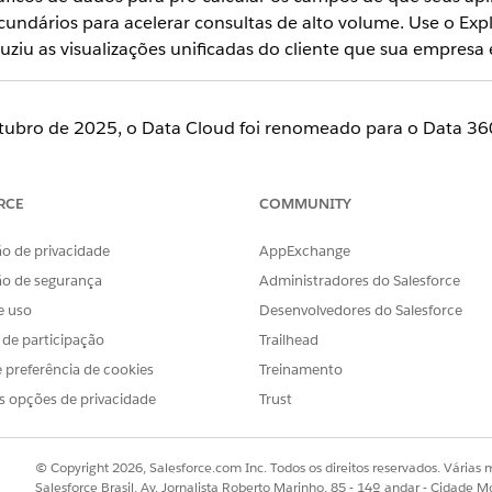
cundários para acelerar consultas de alto volume. Use o Expl
ziu as visualizações unificadas do cliente que sua empresa 
utubro de 2025, o Data Cloud foi renomeado para o Data 360
ias ao Data Cloud em nosso aplicativo e documentação. Em
 conteúdo permanecem inalterados.
RCE
COMMUNITY
o de privacidade
AppExchange
ão de segurança
Administradores do Salesforce
ar e unificar seus dados, use estas ferramentas para garanti
e uso
Desenvolvedores do Salesforce
sta seção dão a você visibilidade direta de seus dados e con
s de participação
Trailhead
er você esteja solucionando problemas de uma contagem de 
 preferência de cookies
Treinamento
 uma ativação de alto tráfego ou confirmando que um perfi
s opções de privacidade
Trust
plorar e otimizar é onde esse trabalho acontece.
© Copyright 2026, Salesforce.com Inc. Todos os direitos reservados. Várias m
ocê pode validar objetos de data lake, objetos de modelo de dados
Salesforce Brasil, Av. Jornalista Roberto Marinho, 85 - 14º andar - Cidade M