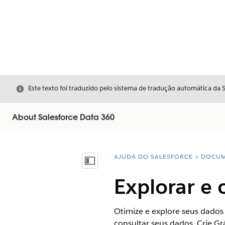
Fechar
Este texto foi traduzido pelo sistema de tradução automática da 
About Salesforce Data 360
AJUDA DO SALESFORCE
DOCUM
Você está aqui:
Mostrar índice
Explorar e 
Otimize e explore seus dados
consultar seus dados. Crie Gr