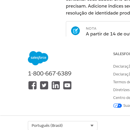
precisam. Adicione índices se
resolução de identidade produ
NOTA
A partir de 14 de o
poderá ver referênc
funcionalidade e o
SALESFO
Declaraçã
Por que explorar e otimizar?
1-800-667-6389
Declaraç
Depois de conectar, transform
Termos d
confiáveis. As ferramentas ne
Diretrize
estruturados e atendidos. Qu
Centro de
desempenho da consulta para
Sua
ativação de uma campanha, Ex
Explorador de dados
Com o Explorador de dados, v
Select Org
Português (Brasil)