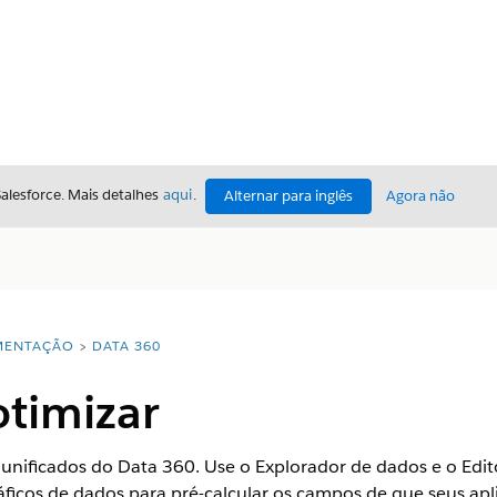
Salesforce. Mais detalhes
aqui
.
Alternar para inglês
Agora não
ENTAÇÃO
DATA 360
otimizar
 unificados do
Data 360
. Use o Explorador de dados e o Edit
áficos de dados para pré-calcular os campos de que seus ap