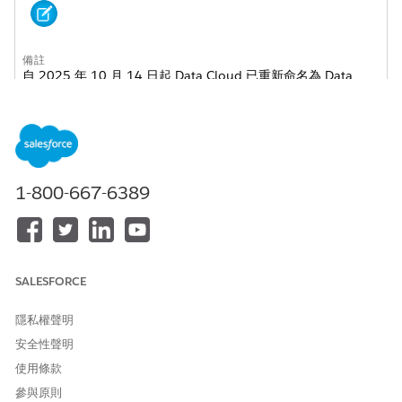
備註
自 2025 年 10 月 14 日起,Data Cloud 已重新命名為 Data
360。在此轉換期間,您可能會在應用程式和文件中看見 Data
Cloud 的參照。雖然名稱是新的,但功能和內容不會改變。
為什麼要探索和最佳化?
1-800-667-6389
在您連線、轉換和統一資料後,請使用這些工具來確保資料準確、最
佳化且可靠。此區段中的工具可讓您直接看見資料,並控制其結構與
提供方式。無論您要疑難排解非預期的記錄計數、調整高流量啟用
的查詢效能,或確認統一設定檔在行銷活動上線前立即顯示,探索和最
佳化都是該工作的所在位置。
SALESFORCE
資料探索器
透過「資料探索器」,您可以驗證資料湖物件、資料模型物件、
隱私權聲明
已計算洞察和資料圖,以確保資料和公式準確無誤。
安全性聲明
Data 360 中的設定檔探索器
使用條款
取得帳戶或個人的統一設定檔完整檢視，用於如驗證統一設定檔
參與原則