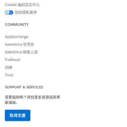
及檢查不一致等用途。客戶可以部署一組 Lightning 應用程
Cookie 偏好設定中心
式，以自訂並展開體驗。
您的隱私選擇
在 Data 360 中查詢資料
查詢是來自
Data 360 的
特定資訊結構化要求。這類似於詢問資
COMMUNITY
料的精確問題。
Data 360
提供多種方法可查詢您的資料。
AppExchange
Salesforce 管理員
Salesforce 開發人員
此文章是否解決您的問題？
Trailhead
請讓我們知道，以便我們改進！
訓練
是
否
Trust
SUPPORT & SERVICES
需要協助嗎？尋找更多資源或與專
家連線。
取得支援