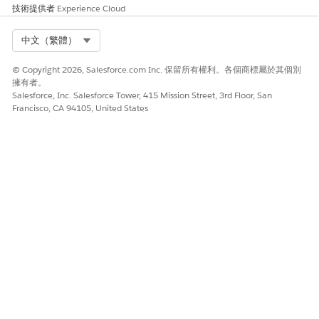
技術提供者
Experience Cloud
Select Org
中文（繁體）
© Copyright 2026, Salesforce.com Inc. 保留所有權利。各個商標屬於其個別
擁有者。
Salesforce, Inc. Salesforce Tower, 415 Mission Street, 3rd Floor, San
Francisco, CA 94105, United States