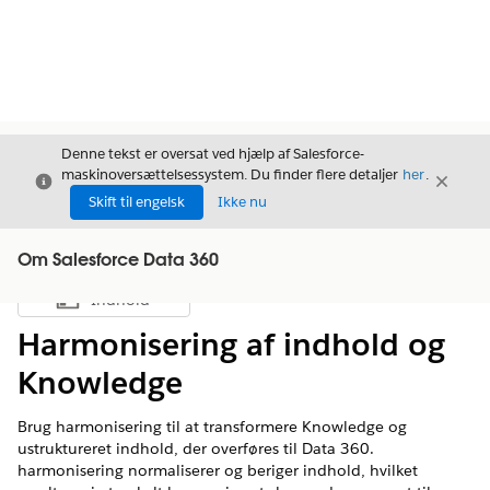
Denne tekst er oversat ved hjælp af Salesforce-
maskinoversættelsessystem. Du finder flere detaljer
her
.
Luk
Luk
Luk
Skift til engelsk
Ikke nu
Om Salesforce Data 360
Indhold
Vis indholdsfortegnelse
Harmonisering af indhold og
Knowledge
Brug harmonisering til at transformere Knowledge og
ustruktureret indhold, der overføres til Data 360.
harmonisering normaliserer og beriger indhold, hvilket