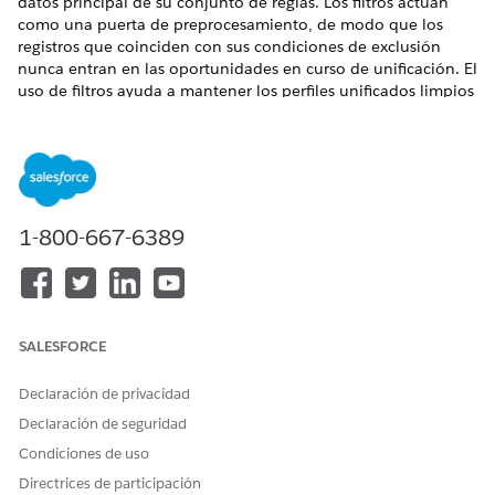
datos principal de su conjunto de reglas. Los filtros actúan
como una puerta de preprocesamiento, de modo que los
registros que coinciden con sus condiciones de exclusión
nunca entran en las oportunidades en curso de unificación. El
uso de filtros ayuda a mantener los perfiles unificados limpios
y reduce el consumo de crédito.
Los filtros están pensados para una segregación amplia a
nivel de partición. Se aplican al objeto de modelo de datos
principal de un conjunto de reglas y no están diseñados para
el control a nivel de registro en campos de alta cardinalidad
1-800-667-6389
como los Id.
Casos de uso
Cuentas B2B y B2C separadas:
Si su espacio de datos
incluye cuentas comerciales y de consumidor en el mismo
SALESFORCE
DMO de cuenta, agregue un filtro como
RecordType =
"B2B"
a su conjunto de reglas B2B. Las cuentas
Declaración de privacidad
comerciales permanecen fuera de la unificación de
Declaración de seguridad
consumidores y las cuentas de consumidores permanecen
Condiciones de uso
fuera de la unificación B2B.
Ejecute un conjunto de datos de muestra para probar
Directrices de participación