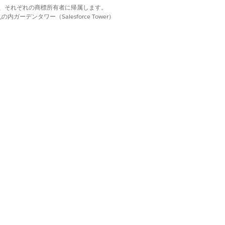
d. それぞれの商標は、それぞれの商標所有者に帰属します。
準演算子は建物の条件で使用できま
ーデンタワー（Salesforce Tower）
リガーされます。完全な再実行の回数
含むすべての設定変更を一度に行って
はい
いいえ