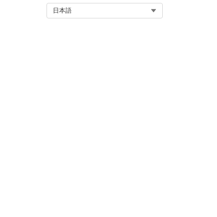
Select Org
日本語
AND/OR ロジックを使用
す。
有効なルールセットで検索条
を最小限に抑えるには、ルー
からスケジュールを再開しま
関連項目:
ID 解決一致ルールの設定
この記事で問題は解決されましたか
ご意見をお待ちしております。