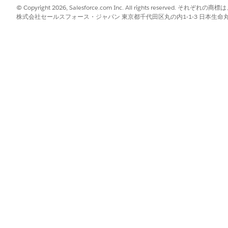
© Copyright 2026, Salesforce.com Inc. All rights reserve
して、グループ内およびグループ間で条件を組み合わせます。標
株式会社セールスフォース・ジャパン 東京都千代田区丸の内1-1-3 日本生命丸の内ガ
件を追加または変更すると、ルールセットの完全な再処理がト
ルセットの自動スケジュールを一時停止し、検索条件の変更を
す。
?