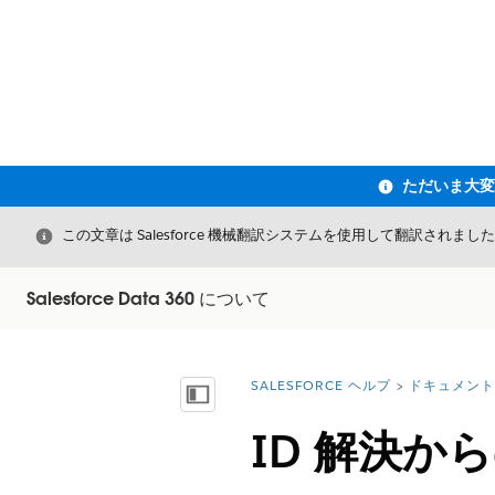
閉じる
この文章は Salesforce 機械翻訳システムを使用して翻訳されまし
Salesforce Data 360 について
SALESFORCE ヘルプ
ドキュメント
詳細情報:
目次を表示
ID 解決