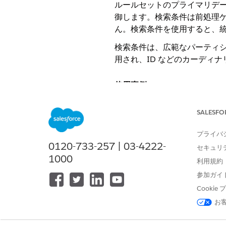
ルールセットのプライマリデー
御します。検索条件は前処理
ん。検索条件を使用すると、
検索条件は、広範なパーティ
用され、ID などのカーディ
使用事例
Separate B2B and
B2C acc
SALESFO
両方が含まれている場合、
Rec
コンシューマー取引先は B2B
プライバ
一致ルールをテストするための
0120-733-257 | 03-4222-
サンプルのみを処理します。一
セキュリ
1000
検証済みデータソース
の分離 
利用規約
証済みのソースのみを特定のル
参加ガイ
Cooki
制限および考慮事項
お
各ルールセットは最大 3 つ
ループは、ルールセットのプ