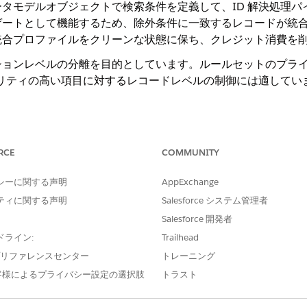
タモデルオブジェクトで検索条件を定義して、ID 解決処理パ
ゲートとして機能するため、除外条件に一致するレコードが統
統合プロファイルをクリーンな状態に保ち、クレジット消費を
ションレベルの分離を目的としています。ルールセットのプラ
ナリティの高い項目に対するレコードレベルの制御には適してい
ounts (B2B および B2C アカウントの分離) — データスペースに同
RCE
COMMUNITY
などの検索条件を B2B ルールセットに追加します
ordType = "B2B"
 統合から除外されます。
シーに関する声明
AppExchange
サンプルデータセットの
実行 —
データセット全体で ID 解決を実行す
致ルールと調整ルールの結果を評価し、設定を絞り込み、検索条件を削
ティに関する声明
Salesforce システム管理者
— 検証済みのCRMデータと共に処理速度が高いまたは品質が低いデー
Salesforce 開発者
ールセットに含めます。
ドライン:
Trailhead
e プリファレンスセンター
トレーニング
客様によるプライバシー設定の選択肢
トラスト
の検索条件グループをサポートし、グループごとに最大 3 つの
ライマリデータモデルオブジェクトに適用されます。