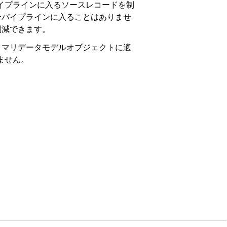
イプラインに入るソースレコードを制
合パイプラインに入ることはありませ
削減できます。
イマリデータモデルオブジェクトに適
ません。
じアカウント DMO の法人取引先と個人取引先の
。法人取引先はコンシューマー統合から、
る前に、データソースで絞り込んで代表的な
除してデータセット全体を処理します。
タソースがある場合、検索条件を使用して検
項目条件を設定できます。各検索条件グ