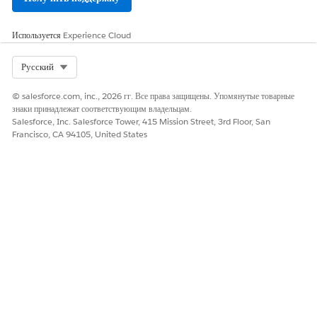
Добавление или изменение условия фильтра для активного набора
правил инициирует полную повторную обработку набора правил.
Чтобы минимизировать количество полных повторов,
Используется
Experience Cloud
приостановите автоматическое расписание набора правил, внесите
все изменения конфигурации, включая изменения фильтра, и
Select Org
Русский
возобновите расписание.
© salesforce.com, inc., 2026 гг. Все права защищены. Упомянутые товарные
СМ. ТАКЖЕ:
знаки принадлежат соответствующим владельцам.
Salesforce, Inc. Salesforce Tower, 415 Mission Street, 3rd Floor, San
Настройка правил соответствия разрешающей способности при
Francisco, CA 94105, United States
опознавании
ЭТА СТАТЬЯ РЕШИЛА ВАШУ ПРОБЛЕМУ?
Оставьте свой отзыв, чтобы мы могли стать лучше!
Да
Нет