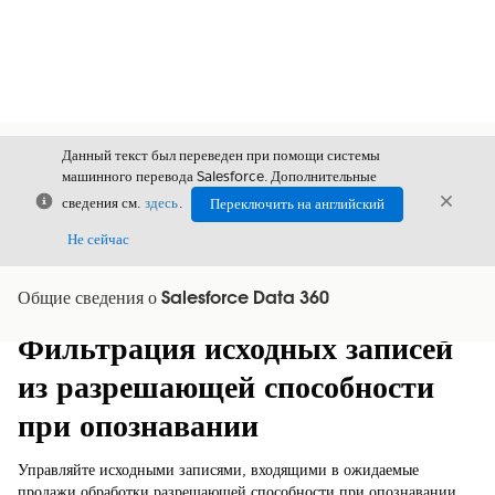
Данный текст был переведен при помощи системы
машинного перевода Salesforce. Дополнительные
Закрыть
Закры
сведения см.
здесь
.
Переключить на английский
Закрыт
Не сейчас
Общие сведения о Salesforce Data 360
Содержание
Показать содержание
Фильтрация исходных записей
из разрешающей способности
при опознавании
Управляйте исходными записями, входящими в ожидаемые
продажи обработки разрешающей способности при опознавании,