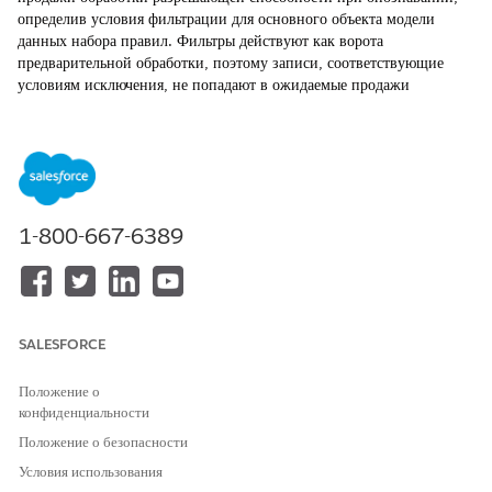
определив условия фильтрации для основного объекта модели
данных набора правил. Фильтры действуют как ворота
предварительной обработки, поэтому записи, соответствующие
условиям исключения, не попадают в ожидаемые продажи
объединения. Использование фильтров помогает поддерживать
чистоту объединенных профилей и уменьшает потребление
кредита.
Фильтры предназначены для широкой сегрегации на уровне
раздела. Они применяются к основному объекту модели данных
набора правил и не предназначены для управления на уровне
1-800-667-6389
записи в полях высокой кардинальности, например, кодах.
Сценарии использования
Раздельные организации B2B и B2C—
Если пространство
SALESFORCE
данных содержит организации-компании и организации-
потребители в одном DMO организации, добавьте фильтр,
Положение о
например,
в набор правил B2B.
RecordType = "B2B"
конфиденциальности
Организации-компании не попадают в объединение
Положение о безопасности
потребителей, а организации-потребители не попадают в
Условия использования
объединение B2B.