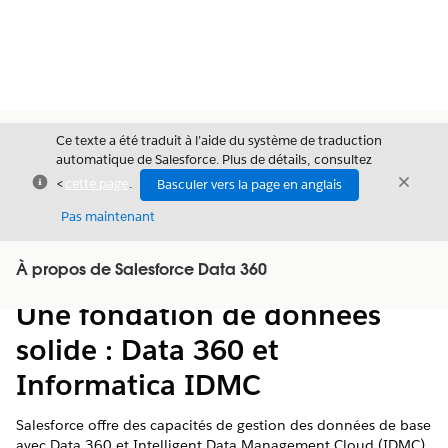
Ce texte a été traduit à l’aide du système de traduction
automatique de Salesforce. Plus de détails, consultez
Fermer
Ferme
<
cette page
.
Basculer vers la page en anglais
Fermer
Pas maintenant
Table des
À propos de Salesforce Data 360
Afficher la table des matières
matières
Une fondation de données
solide : Data 360 et
Informatica IDMC
Salesforce offre des capacités de gestion des données de base
avec Data 360 et Intelligent Data Management Cloud (IDMC)