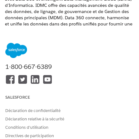
d'Informatica. IDMC offre des capacités avancées de qualité
des données, de lignage, de gouvernance et de Gestion des
données principales (MDM). Data 360 connecte, harmonise
et unifie les données dans des profils unifiés pour fournir une
fondation de données sécurisée et fiable. Vous pouvez utiliser
Data 360 et IDMC en parallèle ou individuellement à
différentes étapes de votre projet.
Travailler ensemble
1-800-667-6389
Utilisez IDMC et Data 360 pour des initiatives
complémentaires de gouvernance des données, notamment
la gestion des métadonnées, la création d'un glossaire métier
et des politiques basées sur des règles. Les applications
fonctionnent ensemble pour se connecter à toutes vos
sources de données, quel que soit le type, pour miner les
SALESFORCE
informations exploitables à partir de vos données. Améliorez
vos cas d'utilisation de l'IA dans Data 360 via Agentforce ou
Déclaration de confidentialité
via des serveurs MCP (Model Context Protocol). Dans IDMC,
Déclaration relative à la sécurité
utilisez CLAIRE GPT, un outil IA qui peut effectuer des
Conditions d’utilisation
analyses, fournir des recommandations de données et
automatiser les tâches de données.
Directives de participation