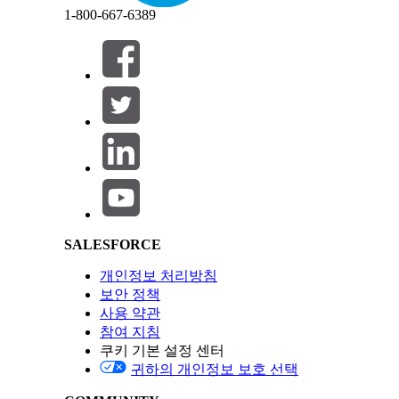
1-800-667-6389
숫자
소수점(플로팅 포인
닫기
닫기
백분율
번호를 반환합니다. 
치수 데이터 유형
치수는 측정값을 분류하고 그룹화하는 데 사용하는 정
Salesforce Help | Article
다.
데이터 유형
부울
True 또는 false 값.
날짜
타임스탬프를 포함
SALESFORCE
DateOnly
타임스탬프를 제외
이메일
인사이트가 변환 
개인정보 처리방침
전화
인사이트가 변환 
보안 정책
사용 약관
텍스트
문자열(문자) 값.
참여 지침
URL
인사이트가 변환 
쿠키 기본 설정 센터
귀하의 개인정보 보호 선택
이 기사를 통해 문제를 해결했습니까?