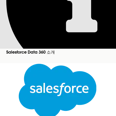
인사이트 SQL의 데
Data 360
에서 SQL을 사용하여 계산 또는 스트리밍
은 집계하는 숫자 값이며 치수는 그룹화하는 정성 필
필수 Edition
Salesforce Data 360 소개
지원 제품: Data 360에서 지원하는
모든 Edition
.
Da
측정값 데이터 유형
측정값은 인사이트의 집계 함수에 의해 향상되는 숫자 
닫기
데이터 유형
통화
집계 통화 값을 
본 텍스트는 Salesforce 기계 번역 시스템으로 번역되었습니다. 자세한 내용은
여기
를 참조하
다.
정수
소수 자릿수가 없는
목록 플로트
순서가 지정된 부동