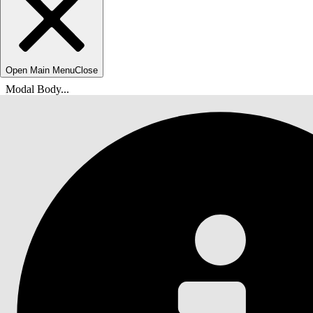
Open Main Menu
Close
Modal Body...
위치:
Salesforce 도움말
문서
Data 360