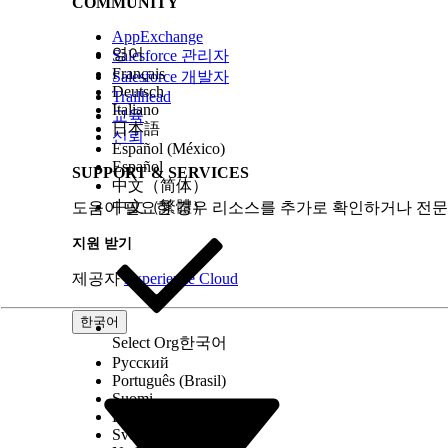
COMMUNITY
개선을 위한 의견을 보내주세요.
AppExchange
영어
Salesforce 관리자
Français
Salesforce 개발자
Deutsch
Trailhead
Italiano
교육
日本語
신뢰
Español (México)
Español
SUPPORT & SERVICES
中文（简体）
中文（繁體）
도움이 필요한 경우 리소스를 추가로 확인하거나 전문
지원 받기
제공자
Experience Cloud
한국어
Select Org
한국어
Русский
Português (Brasil)
Suomi
Dansk
Svenska