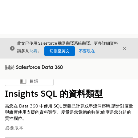
此文已使用 Salesforce 機器翻譯系統翻譯。更多詳細資料
結束
結束
結束
請參見
此處
。
切換至英文
不要現在
關於 Salesforce Data 360
目錄
顯示目錄
Insights SQL 的資料類型
當您在
Data 360
中使用 SQL 定義已計算或串流洞察時,請針對度量
與維度使用支援的資料類型。度量是您彙總的數值;維度是您分組的
質性欄位。
必要版本