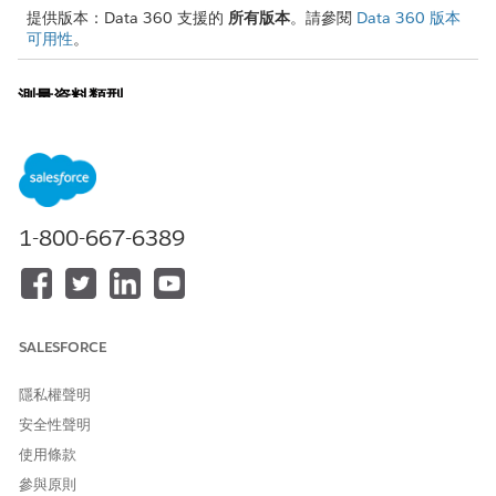
提供版本：Data 360 支援的
所有版本
。請參閱
Data 360 版本
可用性
。
測量資料類型
度量是洞察中彙總函數增強的數值。當您將度量新增至洞察時,請使
用下列其中一種資料類型。
資料類型
備註
1-800-667-6389
貨幣
當您使用彙總貨幣值作為度量時,必須使用
TRY_
將其轉換為單一貨幣。
CONVERT_CURRENCY
整數
沒有小數位數的整數值。用於不需要分數精確率
的計數或數量。
SALESFORCE
ListOfFloats
浮點數字的排序清單。用於向量或多重值度量。
隱私權聲明
數字
小數值 (浮點)。用於需要分數精確度的度量。
安全性聲明
百分比
傳回數字。例如,50% + 1 = 51。
使用條款
參與原則