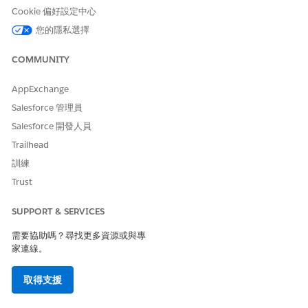
維度資料類型
Cookie 偏好設定中心
維度是用來分類和分組度量的質性欄位。將維度新增至洞察時,請使
您的隱私選擇
用下列其中一種資料類型。
COMMUNITY
資料類型
備註
布林值
True 或 false 值。
AppExchange
Salesforce 管理員
日期
包含時間戳記。
Salesforce 開發人員
DateOnly
排除時間戳記。
Trailhead
電子郵件
當洞察使用轉換節點時,以文字格式傳回資料。
訓練
Trust
電話
當洞察使用轉換節點時,以文字格式傳回資料。
SUPPORT & SERVICES
文字
字串 (字元) 值。
需要協助嗎？尋找更多資源或與專
URL
當洞察使用轉換節點時,以文字格式傳回資料。
家連線。
取得支援
此文章是否解決您的問題？