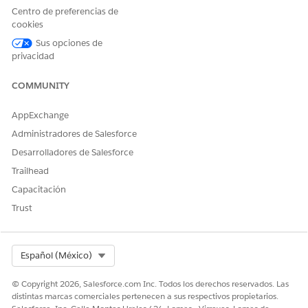
destino basado
Centro de preferencias de
en API externa.)
cookies
Plataformas de
activación
Sus opciones de
externas, como
privacidad
Google Ads,
Meta, etc.
COMMUNITY
Segmento
1 hora, 4 horas
Implicación de
AppExchange
estándar
Marketing Cloud
(Publicación
(MCE)
Administradores de Salesforce
rápida)
Almacenamiento
Desarrolladores de Salesforce
de archivos
(Amazon S3,
Trailhead
SFTP, GCS, Azure)
Capacitación
Data 360 (cree
un flujo
Trust
desencadenado
por activación
para conectar
Select Org
con cualquier
Español (México)
destino basado
en API externa.)
© Copyright 2026, Salesforce.com Inc. Todos los derechos reservados. Las
distintas marcas comerciales pertenecen a sus respectivos propietarios.