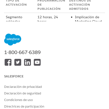
TIPO DE
PROGRAMACIÓN
DESTINOS DE
ACTIVACIÓN
DE
ACTIVACIÓN
PUBLICACIÓN
ADMITIDOS
Segmento
12 horas, 24
Implicación de
estándar
horas
Marketing Cloud
(publicación
(MCE)
estándar)
Personalización
de Marketing
Cloud
Almacenamiento
de archivos
1-800-667-6389
(Amazon S3,
SFTP, Google
Cloud Storage,
Microsoft Azure)
B2C Commerce
Lealtad de Data
SALESFORCE
360
Data 360 (cree
Declaración de privacidad
un flujo
desencadenado
Declaración de seguridad
por activación
Condiciones de uso
para conectar
con cualquier
Directrices de participación