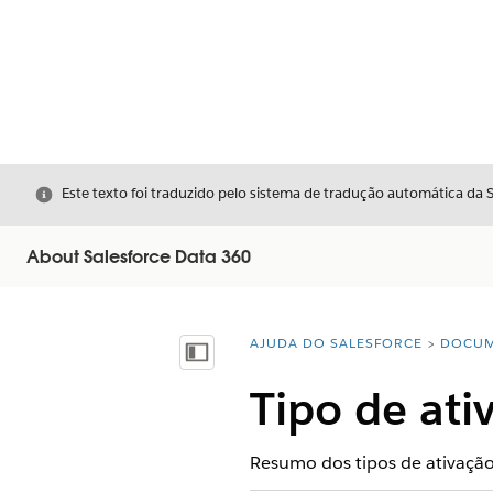
Fechar
Este texto foi traduzido pelo sistema de tradução automática da 
About Salesforce Data 360
AJUDA DO SALESFORCE
DOCUM
Você está aqui:
Mostrar índice
Tipo de ati
Resumo dos tipos de ativação