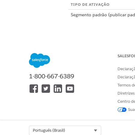
TIPO DE ATIVAÇÃO
Segmento padrão (publicar pad
SALESFO
Declaraçã
1-800-667-6389
Declaraç
Segmento padrão (publicação r
Termos d
Diretrize
Centro de
Sua
Segmento em cascata
Select Org
Português (Brasil)