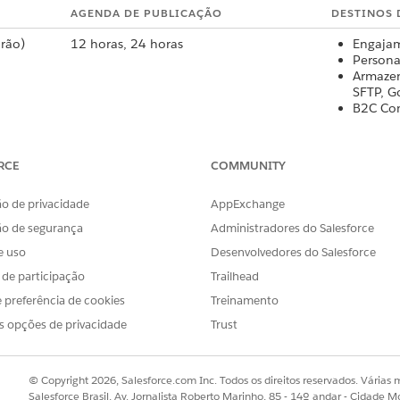
AGENDA DE PUBLICAÇÃO
DESTINOS 
rão)
12 horas, 24 horas
Engajam
Persona
Armazen
SFTP, G
B2C Co
Fidelid
Data 36
ativaçã
RCE
COMMUNITY
baseado
Platafo
o de privacidade
AppExchange
Google 
ão de segurança
Administradores do Salesforce
ápida)
1 hora, 4 horas
Engajam
e uso
Desenvolvedores do Salesforce
Armazen
s de participação
Trailhead
SFTP, G
Data 36
 preferência de cookies
Treinamento
ativaçã
s opções de privacidade
Trust
baseado
12 horas, 24 horas
Engajam
© Copyright 2026, Salesforce.com Inc. Todos os direitos reservados. Várias m
Persona
Salesforce Brasil, Av. Jornalista Roberto Marinho, 85 - 14º andar - Cidade M