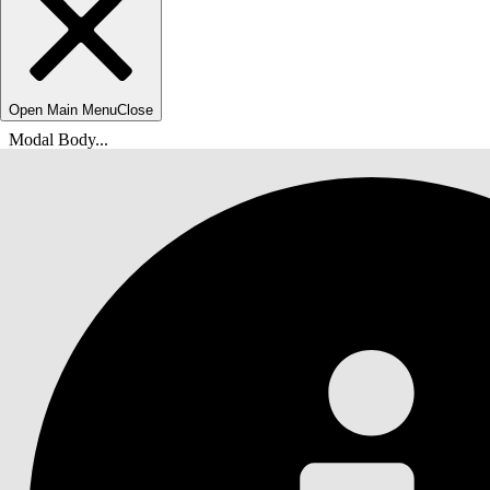
Open Main Menu
Close
Modal Body...
Usted está aquí:
Ayuda de Salesforce
Documentos
Datos 360