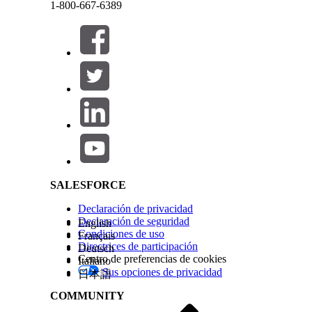
1-800-667-6389
coincidencia de palabras clave. Ambos fragmentos
momento de la recuperación.
Si una búsqueda recupera un fragmento sin format
Cerrar
Cerrar
fragmento sin formato. Esta duplicación se prod
formato que el fragmento de origen.
Salesforce Help | Article
Ejemplo
Consideremos una consulta de usuario: “¿Cómo
La respuesta
: Su base de Knowledge incluye un art
un procedimiento, “Navegue a la página de recuper
SALESFORCE
Declaración de privacidad
La brecha
: El pasaje escrito como un procedimient
Declaración de seguridad
English
artículo de Knowledge. Durante el proceso de re
Condiciones de uso
Français
debido a esta brecha. Como resultado, la recupera
Directrices de participación
Deutsch
Centro de preferencias de cookies
Italiano
Cuando activa el indexado enriquecido utilizand
Sus opciones de privacidad
日本語
y un fragmento de pregunta para el fragmento sin
COMMUNITY