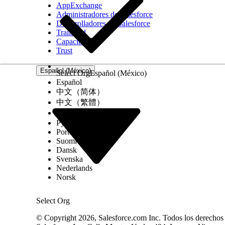
El fragmento de metadatos incluye metadatos enr
AppExchange
Administradores de Salesforce
Título:
"Recuperación de contraseña"
Desarrolladores de Salesforce
Trailhead
Capacitación
Resumen:
"Pasos para restablecer credenciales de 
Trust
Palabras clave:
recuperación, credenciales, víncul
Español (México)
Select Org
Español (México)
Español
Entidades:
página de recuperación, email registr
中文（简体）
中文（繁體）
Temas:
gestión de cuentas, autenticación
한국어
El fragmento Preguntas incluye preguntas de leng
Русский
Português (Brasil)
Suomi
“¿Cómo restablezco mi contraseña?”
Dansk
Svenska
"¿Qué debo hacer si olvido mi inicio de sesión?"
Nederlands
Norsk
"¿Cuánto tiempo es válido un vínculo de restable
Select Org
"¿Dónde puedo ir para recuperar el acceso a la cu
© Copyright 2026, Salesforce.com Inc. Todos los derechos r
Los tres fragmentos forman parte del mismo índice