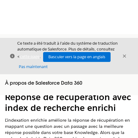
Ce texte a été traduit à l’aide du système de traduction
automatique de Salesforce. Plus de détails, consultez
Fermer
Ferme
<
cette page
.
Basculer vers la page en anglais
Fermer
Pas maintenant
Table des
À propos de Salesforce Data 360
Afficher la table des matières
matières
Réponse de récupération avec
index de recherche enrichi
L'indexation enrichie améliore la réponse de récupération en
mappant une question avec un passage avec la meilleure
réponse possible dans votre base Knowledge. Alors que la