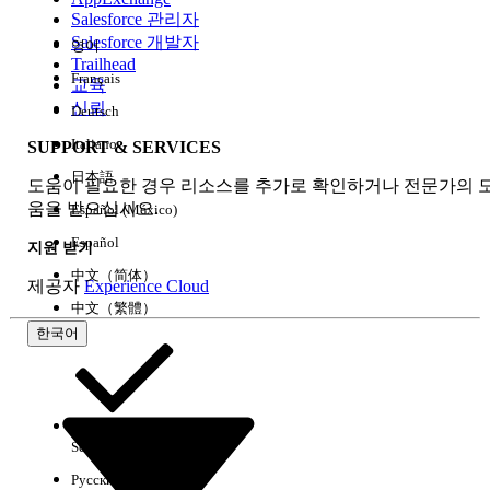
Salesforce 관리자
Salesforce 개발자
영어
경험
Trailhead
Français
교육
신뢰
Deutsch
Italiano
SUPPORT & SERVICES
모두 지우기
완료
日本語
도움이 필요한 경우 리소스를 추가로 확인하거나 전문가의 
움을 받으십시오.
Español (México)
Español
지원 받기
中文（简体）
제공자
Experience Cloud
中文（繁體）
한국어
Select Org
한국어
Русский