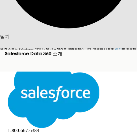
검색
닫기
본 텍스트는 Salesforce 기계 번역 시스템으로 번역되었습니다. 자세한 내용은
여기
를 참조하
Salesforce Data 360 소개
영어로 전환
지금 안 함
세요.
닫기
닫기
1-800-667-6389