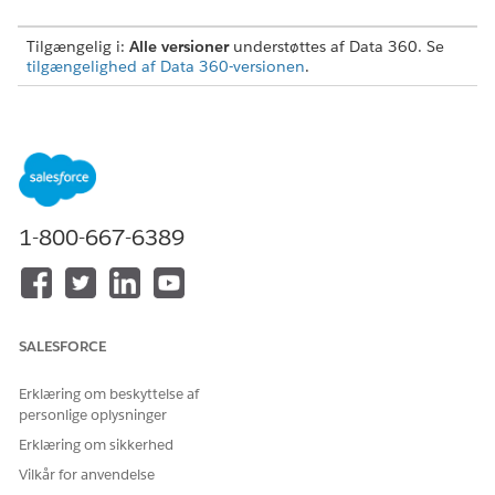
Tilgængelig i:
Alle versioner
understøttes af Data 360. Se
tilgængelighed af Data 360-versionen
.
BRUGERTILLADELSER PÅKRÆVET
Hvis du vil have adgang til
Systemadministratorprofil
Data Cloud-opsætning
ELLER
Data Cloud Architect-
1-800-667-6389
tilladelsessæt
Forudsætninger
Forbered din Amazon S3-forbindelse
SALESFORCE
I Data Cloud skal du gå til
Data Cloud-opsætning
.
Under Eksterne integrationer skal du vælge
flere
Erklæring om beskyttelse af
forbindelser
.
personlige oplysninger
Klik på
Ny
.
Erklæring om sikkerhed
Under Mål skal du vælge
Amazon S3
og klikke på
Næste
.
Angiv et forbindelsesnavn og et forbindelses-API-navn.
Vilkår for anvendelse
Angiv godkendelsesdetaljer.