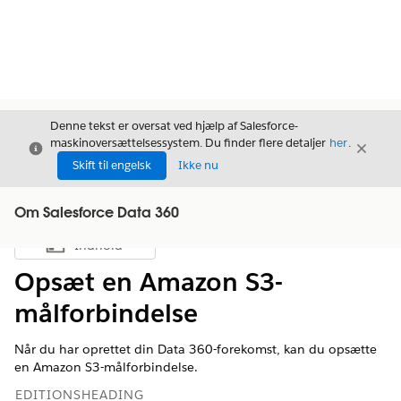
Denne tekst er oversat ved hjælp af Salesforce-
maskinoversættelsessystem. Du finder flere detaljer
her
.
Luk
Luk
Luk
Skift til engelsk
Ikke nu
Om Salesforce Data 360
Indhold
Vis indholdsfortegnelse
Opsæt en Amazon S3-
målforbindelse
Når du har oprettet din
Data 360
-forekomst, kan du opsætte
en Amazon S3-målforbindelse.
EDITIONSHEADING