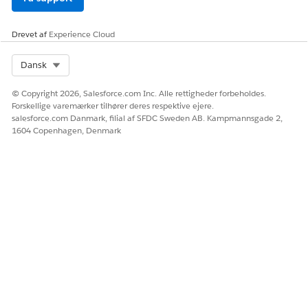
rollenavn
angiver rollen.
Drevet af
Experience Cloud
Eksternt id
Det er det automatisk genererede
forbindelses-id. Angiv det eksterne id i
Trust for rollen, før du tester
Select Org
Dansk
forbindelsen.
© Copyright 2026, Salesforce.com Inc. Alle rettigheder forbeholdes.
Angiv forbindelsesdetaljer.
Forskellige varemærker tilhører deres respektive ejere.
salesforce.com Danmark, filial af SFDC Sweden AB. Kampmannsgade 2,
FELTBETEGN
BESKRIVELSE
1604 Copenhagen, Denmark
ELSE
Inddelingsn
Specifik offentlig cloud-lagringsressource
avn
i AWS.
Overordnet
Overordnet mappe, der svarer til S3-
mappe
inddelingen.
Hvis du vil gennemse din konfiguration, skal du klikke på
Testforbindelse
.
Klik på
Save
(Gem).
Brug denne Amazon S3-forbindelse til at oprette et
aktiveringsmål og aktivere data fra
Data 360
til din Amazon