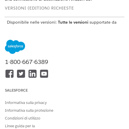
VERSIONI (EDITION) RICHIESTE
Disponibile nelle versioni:
Tutte le versioni
supportate da
Data 360. Vedere
Data 360 Edition availability
.
AUTORIZZAZIONI UTENTE RICHIESTE
Per accedere
Profilo amministratore di
all'impostazione di Data
sistema OPPURE
1-800-667-6389
Cloud
Insieme di autorizzazioni
Data Cloud Architect
Prerequisiti
SALESFORCE
Preparazione della connessione ad Amazon S3
In Data Cloud, accedere a
Impostazione Data Cloud
.
Informativa sulla privacy
In Integrazioni esterne, selezionare
Altri connettori
.
Informativa sulla protezione
Fare clic su
Nuovo
.
Condizioni di utilizzo
In Destinazione, selezionare
Amazon S3
e fare clic su
Linee guida per la
Avanti
.