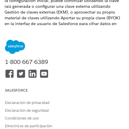
la configuración inicial, puede continuar utilizando la clave
raíz generada o configurar una clave externa utilizando
Gestión de claves externas (EKM), o aprovechar su propio
material de claves utilizando Aportar su propia clave (BYOK)
en la interfaz de usuario de Salesforce para cifrar datos en
Data 360. Puede rotar claves raíz periódicamente y ver
metadatos de claves, como tiempo de creación y creador, en
Configuración.
EDICIONES NECESARIAS
1-800-667-6389
Disponible en:
Todas las ediciones
compatibles con Data
360. Consulte
Disponibilidad de Data 360
.
Disponible con licencia complementaria:
Enterprise
Edition
,
Performance Edition
,
Unlimited Edition
y
Developer Edition
. Requiere adquirir Salesforce Shield o
SALESFORCE
Cifrado de plataforma Shield y Platform Encryption para
Data Cloud. Del mismo modo, para utilizar la Gestión de
Declaración de privacidad
claves externas opcional, se requiere adquirir la licencia
Cifrado de plataforma para consumo.
Declaración de seguridad
Condiciones de uso
Estas son las opciones de migración de claves.
Directrices de participación