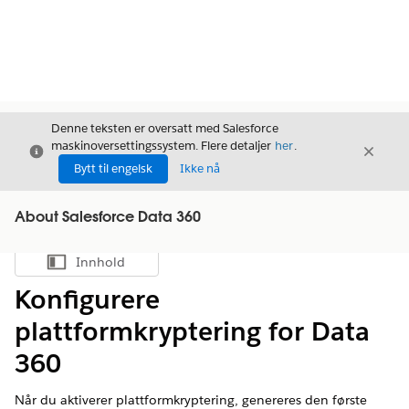
Denne teksten er oversatt med Salesforce
maskinoversettingssystem. Flere detaljer
her
.
Avslutt
Avslut
Avslutt
Bytt til engelsk
Ikke nå
About Salesforce Data 360
Innhold
Vis innholdsfortegnelse
Konfigurere
plattformkryptering for Data
360
Når du aktiverer plattformkryptering, genereres den første