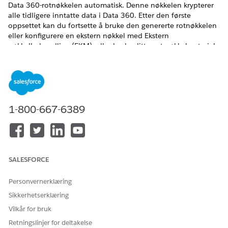
Data 360-rotnøkkelen automatisk. Denne nøkkelen krypterer
alle tidligere inntatte data i Data 360. Etter den første
oppsettet kan du fortsette å bruke den genererte rotnøkkelen
eller konfigurere en ekstern nøkkel med Ekstern
nøkkelbehandling (EKM), eller bruke ditt eget nøkkelmateriale
ved å bruke Bruk din egen nøkkel (BYOK) i Salesforce-
grensesnittet for å kryptere data i Data 360. Du kan rotere
rotnøkler regelmessig og vise nøkkelmetadata, som
opprettelsestidspunkt og oppretter, i Oppsett.
NØDVENDIGE UTGAVER
1-800-667-6389
Tilgjengelig i
Alle versjoner
støttes av Data 360. Se
tilgjengelighet av Data 360-versjonen
.
Tilgjengelig med tilleggslisens:
Enterprise
,
Performance
,
SALESFORCE
Unlimited
og
Developer
Edition. Krever kjøp av Salesforce
Shield eller Shield Platform Encryption og
Personvernerklæring
Plattformkryptering for Data Cloud. For å kunne bruke den
valgfrie External Key Management-lisensen må du også
Sikkerhetserklæring
kjøpe Platform Encryption for Consumption-lisensen.
Vilkår for bruk
Her er viktige overføringsalternativer.
Retningslinjer for deltakelse