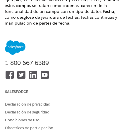
estos campos se tratan como cadenas, carecen de la
funcionalidad de un campo con un tipo de datos
Fecha
,
como desglose de jerarquía de fechas, fechas continuas y
manipulación de partes de fecha.
Si el cambio del tipo de datos de cadena a fecha no
funciona, utilice la función
para convertir el
DATEPARSE
campo en un tipo de datos de fecha. La sintaxis es
DATEPARSE
.
("format", string)
El valor de formato es una cadena codificada basada en
1-800-667-6389
los formatos admitidos.
El valor de cadena puede ser un campo o un valor
codificado.
El formato debe darse para evitar errores como invertir el mes
SALESFORCE
y el día entre diferentes configuraciones regionales, como:
Salidas de
el 11 de
DATEPARSE("MMDDYYYY", "03112028")
Declaración de privacidad
marzo de 2026.
Declaración de seguridad
Salidas de
el 3 de
DATEPARSE("DDMMYYYY", "03112028")
Condiciones de uso
noviembre de 2026.
Directrices de participación