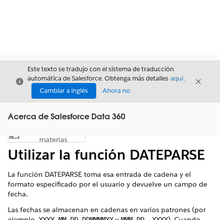
Este texto se tradujo con el sistema de traducción
automática de Salesforce. Obtenga más detalles
aquí
.
Cerrar
Cerrar
Cerrar
Cambiar a inglés
Ahora no
Acerca de Salesforce Data 360
Índice de
Mostrar índice de materias
materias
Utilizar la función DATEPARSE
La función DATEPARSE toma esa entrada de cadena y el
formato especificado por el usuario y devuelve un campo de
fecha.
Las fechas se almacenan en cadenas en varios patrones (por
ejemplo,
,
y
). Cuando
YYYY-MM-DD
DDMMMMYY
MMM DD, YYYY