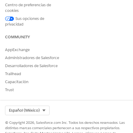
La función
admite los formatos mencionados en
DATEPARSE
Centro de preferencias de
esta tabla:
cookies
Formatos admitidos para la función DATEPARSE
Sus opciones de
privacidad
UNIDAD DE
FORMATO
RESULTADO DE
TIEMPO
MUESTRA
COMMUNITY
Año
yy
26
AppExchange
y, aaaa
2026
Administradores de Salesforce
Trimestre
Q/q
2
Desarrolladores de Salesforce
QQ/qq
02
Trailhead
Mes
M
9
Capacitación
Trust
MM
09
MMM
Sep
Select Org
MMMM
Septiembre
Español (México)
Mes
L
9
© Copyright 2026, Salesforce.com Inc. Todos los derechos reservados. Las
independiente
distintas marcas comerciales pertenecen a sus respectivos propietarios.
LL
09