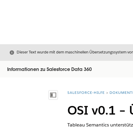
Schließen
Dieser Text wurde mit dem maschinellen Übersetzungssystem von S
Informationen zu Salesforce Data 360
SALESFORCE-HILFE
DOKUMENT
Sie befinden sich hier:
Inhalt anzeigen
OSI v0.1 – 
Tableau Semantics unterstütz