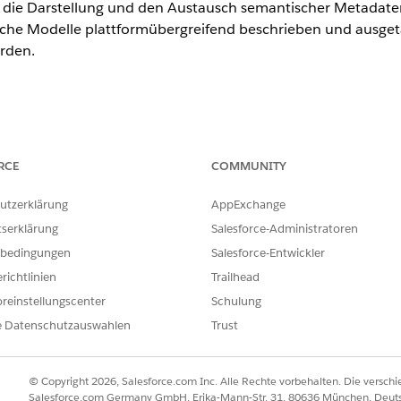
f die Darstellung und den Austausch semantischer Metadaten.
sche Modelle plattformübergreifend beschrieben und ausget
rden.
ung in erster Linie für technische Benutzer und Entwickler ko
ut sind.
RCE
COMMUNITY
rukturen
utzerklärung
AppExchange
tserklärung
Salesforce-Administratoren
olgenden Strukturen:
bedingungen
Salesforce-Entwickler
richtlinien
Trailhead
reinstellungscenter
Schulung
extmetadaten
e Datenschutzauswahlen
Trust
tandardkardinalität n:n (M:M) hergestellt. Ebenso werden F
nd Datentypen als Dimensionen oder Maßeinheiten abgeleit
© Copyright 2026, Salesforce.com Inc. Alle Rechte vorbehalten. Die versch
Salesforce.com Germany GmbH, Erika-Mann-Str. 31, 80636 München, Deut