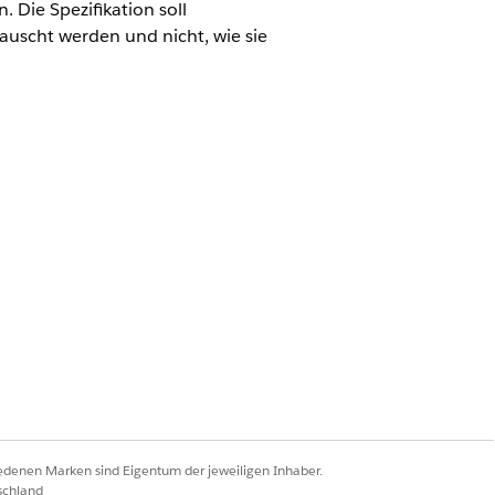
 Die Spezifikation soll
auscht werden und nicht, wie sie
nzipiert, die mit APIs, YAML-Dateien
elder basierend auf den
et. Diese Eigenschaften können
iedenen Marken sind Eigentum der jeweiligen Inhaber.
schland