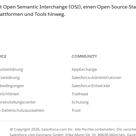
zt Open Semantic Interchange (OSI), einen Open-Source-St
lattformen und Tools hinweg.
rnehmen können die manuelle Wiederherstellung vermeiden, inde
Maßeinheiten, Beziehungen und Geschäftslogik) aus externen Model
RCE
COMMUNITY
en eine einheitliche zentrale Informationsquelle für Analysetools
utzerklärung
AppExchange
tzliche Informationen zu OSI:
tserklärung
Salesforce-Administratoren
bedingungen
Salesforce-Entwickler
auf der offiziellen
Website
zifikation und der Übersetzer auf
GitHub
richtlinien
Trailhead
Konverters auf
GitHub
reinstellungscenter
Schulung
e Datenschutzauswahlen
Trust
der frühen v0.1-Spezifikation basiert, werden einige Funkti
© Copyright 2026, Salesforce.com Inc. Alle Rechte vorbehalten. Die versch
Salesforce.com Germany GmbH, Erika-Mann-Str. 31, 80636 München, Deut