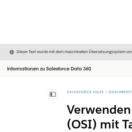
Schließen
Dieser Text wurde mit dem maschinellen Übersetzungssystem von S
Informationen zu Salesforce Data 360
SALESFORCE-HILFE
DOKUMENT
Sie befinden sich hier:
Inhalt anzeigen
Verwenden 
(OSI) mit 