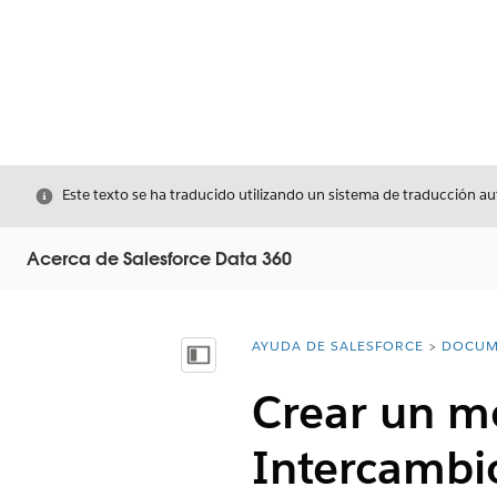
Cerrar
Este texto se ha traducido utilizando un sistema de traducción a
Acerca de Salesforce Data 360
AYUDA DE SALESFORCE
DOCUM
Usted está aquí:
Mostrar índice de materias
Crear un m
Intercambi