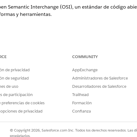
en Semantic Interchange (OSI), un estándar de código abie
aformas y herramientas.
ueden evitar la recreación manual reutilizando definiciones semánt
ica comercial) desde modelos externos como Snowflake, dbt, etc.
den mantener una única fuente de verdad unificada entre herramie
RCE
COMMUNITY
ón de privacidad
AppExchange
información adicional acerca de OSI:
ón de seguridad
Administradores de Salesforce
rca de OSI en el
sitio web
oficial
nes de uso
Desarrolladores de Salesforce
go abierto y los traductores en
GitHub
alesforce en
GitHub
es de participación
Trailhead
 preferencias de cookies
Formación
 opciones de privacidad
Confianza
I se basa en la especificación v0.1 temprana, algunas func
© Copyright 2026, Salesforce.com Inc. Todos los derechos reservados. Las d
propietarios.