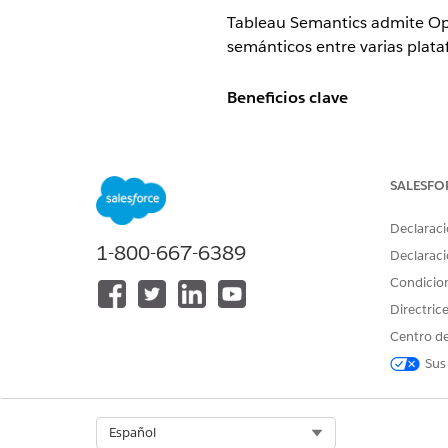
Tableau Semantics admite Op
semánticos entre varias plat
Beneficios clave
Reutilización: Las empresas p
mediciones, relaciones y lóg
Coherencia: Las empresas pue
SALESFO
tecnología de IA.
Declaraci
Estos recursos proporcionan 
1-800-667-6389
Declaraci
Obtenga más información ace
Condicio
Ver la especificación de códi
Ver el Conversor de OSI de S
Directric
Centro de
Limitaciones
Sus
Como la compatibilidad de OS
consideraciones incluyen:
Select Org
Español