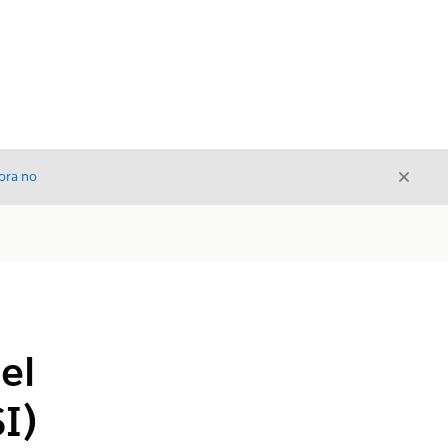
Cerrar
ora no
Cerrar
el
I)