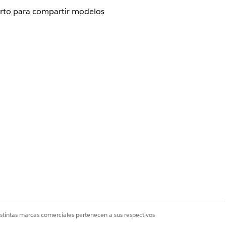
rto para compartir modelos
icas existentes (dimensiones,
ntas de análisis y experiencias con
iones aún están evolucionando. Las
istintas marcas comerciales pertenecen a sus respectivos