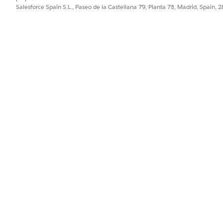
ulados no se traducen aún entre plataformas.
Salesforce Spain S.L., Paseo de la Castellana 79, Planta 7ª, Madrid, Spain, 
onfiguración o validación manual, como se refleja en el flujo de 
ón automática entre el modelo semántico original y Tableau Semant
al modelo semántico de Tableau para una conversión de OSI satisfa
0.1
almente la versión inicial del flujo de trabajo de código abierto d
liza traductores de código abierto e infraestructura gestionada por el
PROBLEMA?
ejorar!