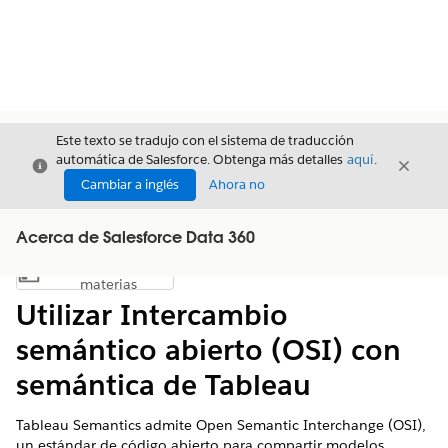
Este texto se tradujo con el sistema de traducción
automática de Salesforce. Obtenga más detalles
aquí
.
Cerrar
Cerrar
Cerrar
Cambiar a inglés
Ahora no
Acerca de Salesforce Data 360
Índice de
Mostrar índice de materias
materias
Utilizar Intercambio
semántico abierto (OSI) con
semántica de Tableau
Tableau Semantics admite Open Semantic Interchange (OSI),
un estándar de código abierto para compartir modelos