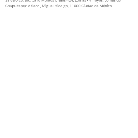
Salesforce, Inc. Calle Montes Urales 424, Lomas - Virreyes, Lomas de
Chapultepec V Secc., Miguel Hidalgo, 11000 Ciudad de México
¿RESOLVIÓ ESTE ARTÍCULO SU PROBLEMA?
¡Háganos saber cómo podemos mejorar!
Sí
No