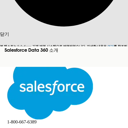
검색
닫기
본 텍스트는 Salesforce 기계 번역 시스템으로 번역되었습니다. 자세한 내용은
여기
를 참조하
Salesforce Data 360 소개
영어로 전환
지금 안 함
세요.
닫기
닫기
1-800-667-6389