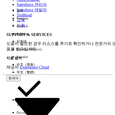
Salesforce 관리자
Salesforce 개발자
영어
경험
Trailhead
Français
교육
신뢰
Deutsch
Italiano
SUPPORT & SERVICES
모두 지우기
완료
日本語
도움이 필요한 경우 리소스를 추가로 확인하거나 전문가의 
움을 받으십시오.
Español (México)
Español
지원 받기
中文（简体）
제공자
Experience Cloud
中文（繁體）
한국어
Select Org
한국어
Русский