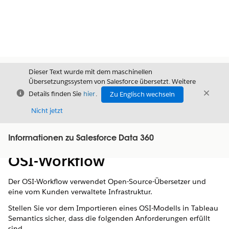
Dieser Text wurde mit dem maschinellen
Übersetzungssystem von Salesforce übersetzt. Weitere
Schließen
Schli
Details finden Sie
hier
.
Zu Englisch wechseln
Schließ
Nicht jetzt
Informationen zu Salesforce Data 360
Inhalt
Inhalt anzeigen
OSI-Workflow
Der OSI-Workflow verwendet Open-Source-Übersetzer und
eine vom Kunden verwaltete Infrastruktur.
Stellen Sie vor dem Importieren eines OSI-Modells in Tableau
Semantics sicher, dass die folgenden Anforderungen erfüllt
sind.