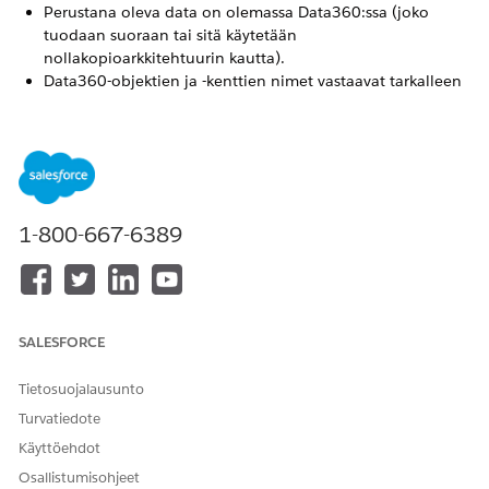
Perustana oleva data on olemassa Data360:ssa (joko
tuodaan suoraan tai sitä käytetään
nollakopioarkkitehtuurin kautta).
Data360-objektien ja -kenttien nimet vastaavat tarkalleen
OSI-tiedostossasi viitattuja määritelmiä.
Tuo kolmannen osapuolen semanttinen malli OSI:n avulla
Työnkulku sisältää nämä vaiheet:
Vie olemassa oleva mallisi OSI-muotoon.
1-800-667-6389
Miten käännät mallisi OSI-muotoon riippuu siitä, missä
mallisi on tällä hetkellä (Snowflake, dbt jne.). Jokainen
toimittaja voi tarjota käännökselle eri työkaluja, mutta
kaikki julkaistut kääntäjät löytyvät
OSI GitHub -säiliöstä
.
Tämän vaiheen lopputulos on siirrettävä semanttinen
malli OSI-muodossa.
SALESFORCE
Lisää vaadittu metadata OSI-tiedostoon
Tietosuojalausunto
Osa metadatasta ei ole vielä täysin standardoitu OSI-
Turvatiedote
versiossa 0.1 ja se täytyy lisätä OSI-tiedostoon
manuaalisesti mukautettujen laajennusten kautta. Päivitä
Käyttöehdot
OSI-tiedostosi käyttämällä seuraavia ominaisuuksia
Osallistumisohjeet
Data360-kokoonpanosi mukaisesti: