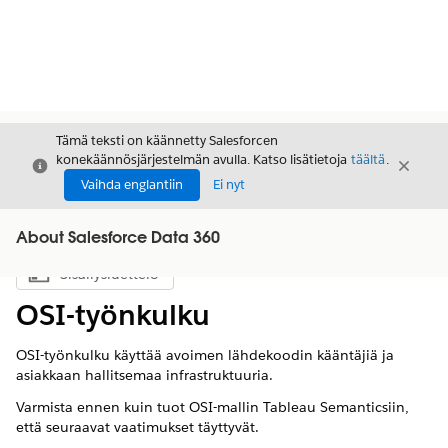
Tämä teksti on käännetty Salesforcen
konekäännösjärjestelmän avulla. Katso lisätietoja
täältä
.
Sulje
Sulje
Sulje
Vaihda englantiin
Ei nyt
About Salesforce Data 360
Sisällysluettelo
Näytä sisällysluettelo
OSI-työnkulku
OSI-työnkulku käyttää avoimen lähdekoodin kääntäjiä ja
asiakkaan hallitsemaa infrastruktuuria.
Varmista ennen kuin tuot OSI-mallin Tableau Semanticsiin,
että seuraavat vaatimukset täyttyvät.