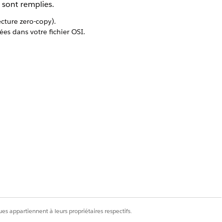
sont remplies.
cture zero-copy).
s dans votre fichier OSI.
ellement (Snowflake, dbt, etc.).
 traducteurs publiés peuvent être
ntique portable au format OSI.
t doivent être ajoutées
er OSI en utilisant les propriétés
orrespondre au nom d'API de l'objet de
es appartiennent à leurs propriétaires respectifs.