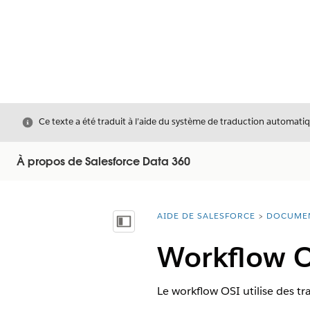
Fermer
Ce texte a été traduit à l’aide du système de traduction automatiq
À propos de Salesforce Data 360
AIDE DE SALESFORCE
DOCUME
Vous êtes ici :
Afficher la table des matières
Workflow 
Le workflow OSI utilise des tr