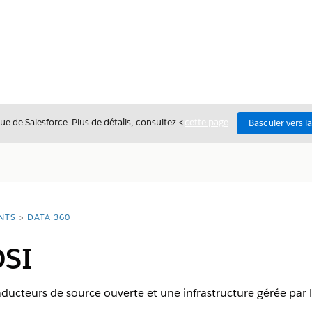
ue de Salesforce. Plus de détails, consultez <
cette page
.
Basculer vers l
NTS
DATA 360
OSI
aducteurs de source ouverte et une infrastructure gérée par le