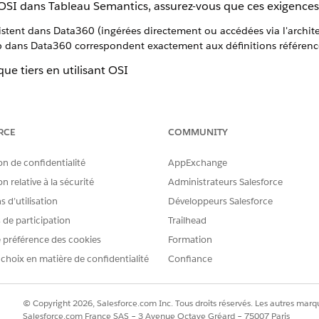
SI dans Tableau Semantics, assurez-vous que ces exigences 
stent dans Data360 (ingérées directement ou accédées via l'archite
 dans Data360 correspondent exactement aux définitions référencée
e tiers en utilisant OSI
pes suivantes :
t vers le format OSI.
RCE
COMMUNITY
èle au format OSI dépend de l'emplacement où il existe actu
urnir des outils différents pour la traduction, mais tous les
on de confidentialité
AppExchange
l OSI GitHub
. Le résultat de cette étape est un modèle séma
n relative à la sécurité
Administrateurs Salesforce
ses au fichier OSI
 d’utilisation
Développeurs Salesforce
sont pas encore entièrement standardisées dans OSI v0.1 e
s de participation
Trailhead
I via des extensions personnalisées. Mettez à jour votre fichi
 préférence des cookies
Formation
otre configuration Data360 :
 choix en matière de confidentialité
Confiance
: Mettez à jour la valeur source de chaque jeu de données pour c
ans Data 360.
ssez le nom d'API de l'espace de données approprié.
© Copyright 2026, Salesforce.com Inc. Tous droits réservés. Les autres marqu
{\"dataspace\": \"default\"}"
Salesforce.com France SAS – 3 Avenue Octave Gréard – 75007 Paris