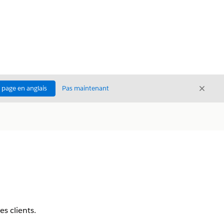
Ferme
a page en anglais
Pas maintenant
Fermer
s clients.