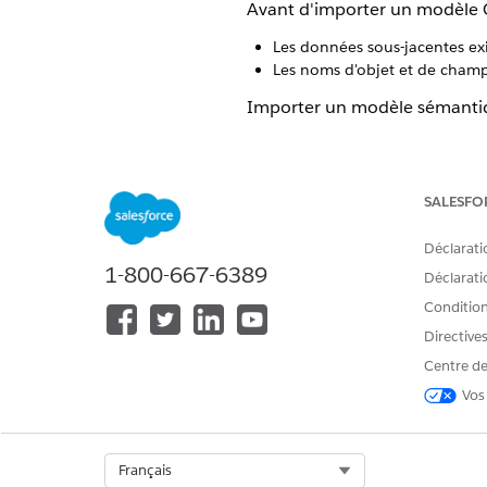
Avant d'importer un modèle O
Les données sous-jacentes exi
Les noms d'objet et de champ
Importer un modèle sémantiqu
Le workflow comprend les éta
Exportez votre modèle existan
SALESFO
La traduction de votre mod
Chaque fournisseur peut fo
Déclarati
trouvés dans le
référentie
1-800-667-6389
Déclaratio
Ajouter les métadonnées requi
Conditions
Certaines métadonnées ne 
Directive
manuellement au fichier OS
Centre de
ci-dessous pour refléter v
Vos
Source du jeu de données 
données correspondant d
Espace de données : Saisi
Select Org
Français
Exemple :
"data": "