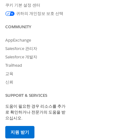
쿠키 기본 설정 센터
데이트합니다.
데이터 공간: 관련 데이터 공간 API 이름을 입력합니다.
귀하의 개인정보 보호 선택
예:
"data": "{\"dataspace\": \"default\"}"
COMMUNITY
개체 유형(DLO 또는 DMO): OSI의 각 데이터 집합에 대해
개체가 Data 360의 DLO인지 DMO인지 지정합니다.
AppExchange
예:
"data": "{\"dataObjectType\": \"DMO\"}"
Salesforce 관리자
필드 유형 메타데이터: 각 필드에 대해 Data 360의 필드 유
Salesforce 개발자
형과 일치하는 필드 데이터 유형을 추가합니다.
예:
Trailhead
"data": "{\"dataType\": \"Text\"}"
교육
OSI 모델을 Tableau 시맨틱과 호환되는 JSON으로 번역
이제 필요한 모든 메타데이터가 포함된 OSI 파일이 있으므로
신뢰
OSI-to-Salesforce 번역기를 실행합니다(CLI 또는 사용자 정의
코드를 통해). 이렇게 하면 Tableau Semantics에서 사용할 수
SUPPORT & SERVICES
있는 시맨틱 모델 json file.가 생성됩니다.
도움이 필요한 경우 리소스를 추가
Tableau 시맨틱스로 시맨틱 모델 가져오기
로 확인하거나 전문가의 도움을 받
Tableau Connect API를 사용하여 Tableau Semantics 환경에
으십시오.
서 번역된 시맨틱 모델을 포팅합니다. 자세한 내용은
Tableau
Semantics Layer API 를 참조하십시오
. 이렇게 하면 Tableau
지원 받기
Next 및 Agentforce 사용할 수 있는 최종 자산이 생성됩니다.