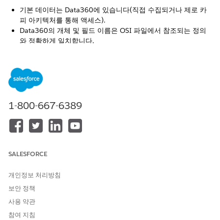
기본 데이터는 Data360에 있습니다(직접 수집되거나 제로 카
피 아키텍처를 통해 액세스).
Data360의 개체 및 필드 이름은 OSI 파일에서 참조되는 정의
와 정확하게 일치합니다.
OSI를 사용하여 타사 시맨틱 모델 가져오기
워크플로에는 다음 단계가 포함됩니다.
기존 모델을 OSI 형식으로 내보냅니다.
모델을 OSI 형식으로 번역하는 방법은 현재 모델이 있는 위치에
1-800-667-6389
따라 다릅니다(Snowflake, dbt 등). 각 공급업체는 번역을 위해
다른 도구를 제공할 수 있지만, 모든 게시된 번역자는
OSI
GitHub 저장소
에서 찾을 수 있습니다. 이 단계의 결과는 OSI 형
식의 휴대용 시맨틱 모델입니다.
OSI 파일에 필수 메타데이터 추가
SALESFORCE
일부 메타데이터는 OSI v0.1에서 아직 완전히 표준화되지 않았
으며 사용자 정의 확장을 통해 OSI 파일에 수동으로 추가해야
개인정보 처리방침
합니다. Data360 구성에 맞게 아래 속성을 사용하여 OSI 파일
보안 정책
을 업데이트합니다.
사용 약관
데이터 집합 소스: Data 360의 해당 데이터 개체의 개체
참여 지침
API 이름과 일치하도록 각 데이터 집합에 대한 소스 값을 업