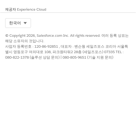
Tableau 시맨틱에서 모델을 사용할 수 있게 되면 다른 Tableau 시
제공자
Experience Cloud
맨틱 모델을 사용하는 것과 동일한 방식으로 모델을 쿼리하고 사용
할 수 있습니다.
Select Org
한국어
© Copyright 2026, Salesforce.com Inc. All rights reserved. 여러 등록 상표는
해당 소유자의 것입니다.
사업자 등록번호 : 120-86-92851 , 대표자 : 벤슨웡 세일즈포스 코리아 서울특
별시 영등포구 여의대로 108, 파크원타워2 28층 (세일즈포스) 07335 TEL :
이 워크플로는 초기 상호 운용성 기반입니다. OSI 사양이 성
노트
080-822-1378 (솔루션 상담 문의) | 080-805-9651 (기술 지원 문의)
숙해지면 더욱 유도되고 자동화된 환경으로 발전할 것으로 예상
됩니다.
이 기사를 통해 문제를 해결했습니까?
개선을 위한 의견을 보내주세요.
예
아니요