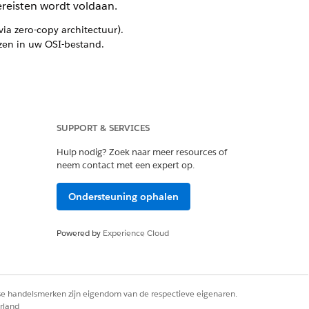
ereisten wordt voldaan.
a zero-copy architectuur).
zen in uw OSI-bestand.
SUPPORT & SERVICES
taat (Snowflake, dbt, enzovoort).
 gepubliceerde vertalers worden
Hulp nodig? Zoek naar meer resources of
semantisch model in de OSI-indeling.
neem contact met een expert op.
Ondersteuning ophalen
ten handmatig aan het OSI-bestand
met behulp van de onderstaande
Powered by
Experience Cloud
mt met de object-API-naam van het
rse handelsmerken zijn eigendom van de respectieve eigenaren.
rland