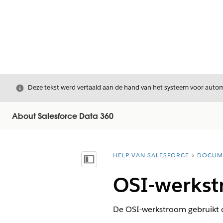
Sluiten
Deze tekst werd vertaald aan de hand van het systeem voor automa
About Salesforce Data 360
HELP VAN SALESFORCE
DOCUM
U bent hier:
Inhoudsopgave weergeven
OSI-werks
De OSI-werkstroom gebruikt o