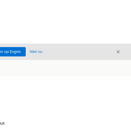
Sluite
n op Engels
Niet nu
Sluiten
ur.