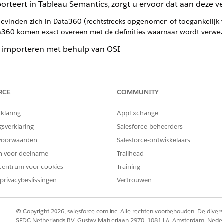
rteert in Tableau Semantics, zorgt u ervoor dat aan deze v
vinden zich in Data360 (rechtstreeks opgenomen of toegankelijk vi
a360 komen exact overeen met de definities waarnaar wordt verwe
 importeren met behulp van OSI
tappen:
l naar de OSI-indeling.
RCE
COMMUNITY
ar de OSI-indeling, is afhankelijk van waar uw model nu bes
rschillende tools voor de vertaling kan bieden, kunnen alle
rklaring
AppExchange
b-repository
. Het resultaat van deze stap is een draagbaar 
gsverklaring
Salesforce-beheerders
egen aan het OSI-bestand
voorwaarden
Salesforce-ontwikkelaars
n nog niet volledig gestandaardiseerd in OSI v0.1 en moe
en voor deelname
Trailhead
iddel van aangepaste extensies. Werk uw OSI-bestand bij 
centrum voor cookies
Training
oen aan uw Data360-configuratie:
privacybeslissingen
Vertrouwen
rk de bronwaarde voor elke gegevensset bij zodat deze overeenko
object in Data 360.
relevante API-naam voor gegevensruimte op.
© Copyright 2026, salesforce.com inc. Alle rechten voorbehouden. De dive
"{\"dataspace\": \"default\"}"
SFDC Netherlands BV, Gustav Mahlerlaan 2970, 1081 LA, Amsterdam, Nede